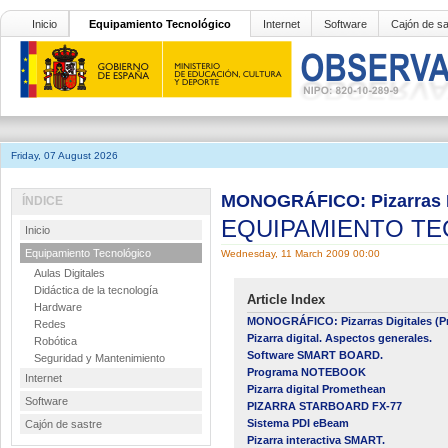
Inicio
Equipamiento Tecnológico
Internet
Software
Cajón de sa
Friday, 07 August 2026
MONOGRÁFICO: Pizarras Di
ÍNDICE
EQUIPAMIENTO T
Inicio
Equipamiento Tecnológico
Wednesday, 11 March 2009 00:00
Aulas Digitales
Didáctica de la tecnología
Article Index
Hardware
MONOGRÁFICO: Pizarras Digitales (Pr
Redes
Pizarra digital. Aspectos generales.
Robótica
Software SMART BOARD.
Seguridad y Mantenimiento
Programa NOTEBOOK
Internet
Pizarra digital Promethean
Software
PIZARRA STARBOARD FX-77
Sistema PDI eBeam
Cajón de sastre
Pizarra interactiva SMART.