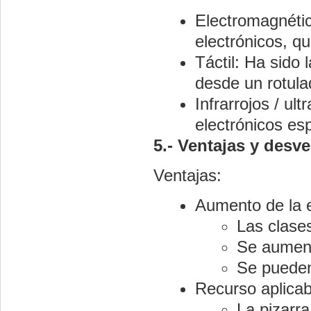
Electromagnética
electrónicos, q
Táctil: Ha sido 
desde un rotula
Infrarrojos / ul
electrónicos es
5.- Ventajas y desven
Ventajas:
Aumento de la e
Las clase
Se aumenta
Se pueden 
Recurso aplicab
La pizarra