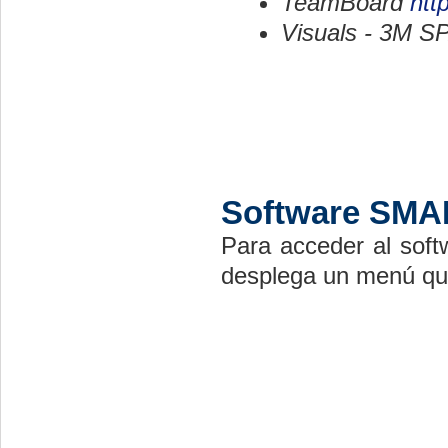
TeamBoard
htt
Visuals - 3M S
Software SM
Para acceder al soft
desplega un menú que