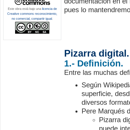
documentación en el 
pues lo mantendremos
Este obra está bajo una
licencia de
Creative commons reconocimiento,
no comercial, compartir igual
.
Pizarra digita
1.- Definición.
Entre las muchas defi
Según Wikipedia
superficie, des
diversos format
Pere Marqués dif
Pizarra di
puede inte