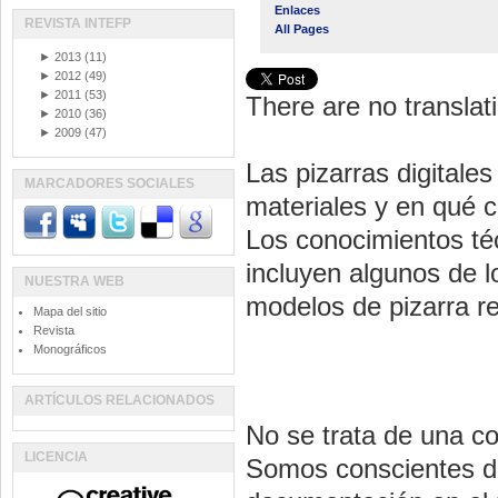
Enlaces
REVISTA INTEFP
All Pages
►
2013
(11)
►
2012
(49)
►
2011
(53)
There are no translati
►
2010
(36)
►
2009
(47)
Las pizarras digitale
MARCADORES SOCIALES
materiales y en qué c
Los conocimientos téc
incluyen algunos de 
NUESTRA WEB
modelos de pizarra r
Mapa del sitio
Revista
Monográficos
ARTÍCULOS RELACIONADOS
No se trata de una co
LICENCIA
Somos conscientes de 