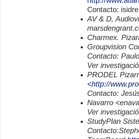
http://www.atla
Contacto: isidr
AV & D, Audiovi
marsdengrant.
Charmex. Pizar
Groupvision Co
Contacto: Paul
Ver investigac
PRODEL Pizarr
<http://www.pro
Contacto: Jesú
Navarro <enavar
Ver investigac
StudyPlan Siste
Contacto:Steph