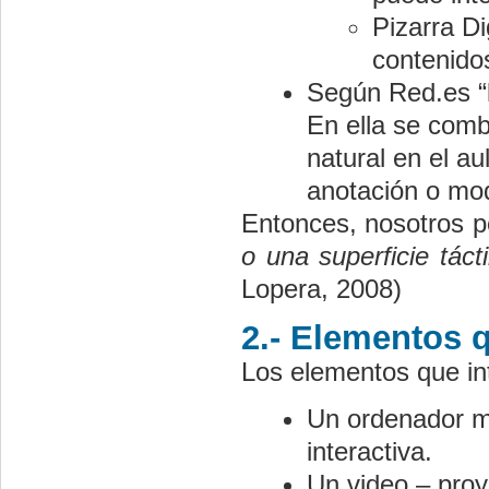
Pizarra Di
contenidos
Según Red.es “l
En ella se comb
natural en el au
anotación o mod
Entonces, nosotros po
o una superficie tác
Lopera, 2008)
2.- Elementos qu
Los elementos que inte
Un ordenador mu
interactiva.
Un video – proy