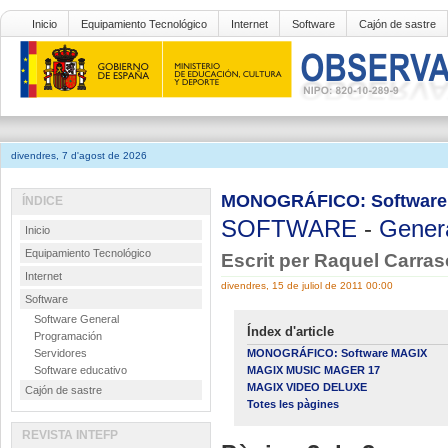
Inicio
Equipamiento Tecnológico
Internet
Software
Cajón de sastre
divendres, 7 d'agost de 2026
MONOGRÁFICO: Software
ÍNDICE
SOFTWARE
-
Gener
Inicio
Equipamiento Tecnológico
Escrit per Raquel Carras
Internet
divendres, 15 de juliol de 2011 00:00
Software
Software General
Índex d'article
Programación
Servidores
MONOGRÁFICO: Software MAGIX
Software educativo
MAGIX MUSIC MAGER 17
MAGIX VIDEO DELUXE
Cajón de sastre
Totes les pàgines
REVISTA INTEFP