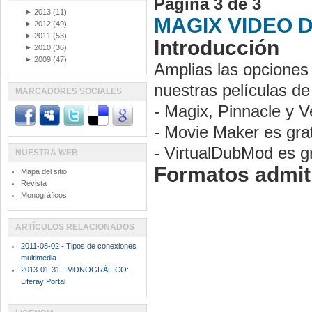
Pàgina 3 de 3
►
2013
(11)
MAGIX VIDEO 
►
2012
(49)
►
2011
(53)
Introducción
►
2010
(36)
►
2009
(47)
Amplias las opciones
nuestras películas de
MARCADORES SOCIALES
- Magix, Pinnacle y 
- Movie Maker es grat
- VirtualDubMod es gra
NUESTRA WEB
Formatos admiti
Mapa del sitio
Revista
Monográficos
ARTÍCULOS RELACIONADOS
2011-08-02 - Tipos de conexiones
multimedia
2013-01-31 - MONOGRÁFICO:
Liferay Portal