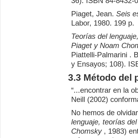
36). ISBN 84-8432-0
Piaget, Jean.
Seis e
Labor, 1980. 199 p.
Teorías del lenguaje
Piaget y Noam Cho
Piattelli-Palmarini .
y Ensayos; 108). IS
3.3 Método del 
“...encontrar en la o
Neill (2002) conform
No hemos de olvidar 
lenguaje, teorías de
Chomsky
, 1983) en