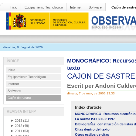
Inicio
Equipamiento Tecnológico
Internet
Software
Cajón de sastr
dissabte, 8 d'agost de 2026
MONOGRÁFICO: Recursos el
ÍNDICE
texto
Inicio
CAJON DE SASTR
Equipamiento Tecnológico
Internet
Escrit per Andoni Calde
Software
dimarts, 7 de març de 2006 13:33
Cajón de sastre
Índex d'article
REVISTA INTEFP
MONOGRÁFICO: Recursos electrónico
La norma ISO 690-2:1997
►
2013
(11)
Bibliografías: construcción de listas d
►
2012
(49)
Citas dentro del texto
►
2011
(53)
Otros estilos de citas