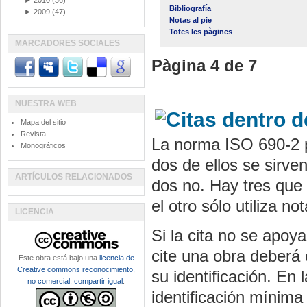
►
2010
(36)
Bibliografía
►
2009
(47)
Notas al pie
Totes les pàgines
MARCADORES SOCIALES
Pàgina 4 de 7
NUESTRA WEB
Mapa del sitio
Revista
La norma ISO 690-2 pl
Monográficos
dos de ellos se sirven
ARTÍCULOS RELACIONADOS
dos no. Hay tres que s
el otro sólo utiliza not
LICENCIA
Si la cita no se apoya
cite una obra deberá
Este obra está bajo una
licencia de
Creative commons reconocimiento,
su identificación. En
no comercial, compartir igual
.
identificación mínima j