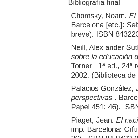
Bibliografía final
Chomsky, Noam.
El
Barcelona [etc.]: Sei
breve). ISBN 84322
Neill, Alex ander Su
sobre la educación 
Torner . 1ª ed., 24ª
2002. (Biblioteca de
Palacios González,
perspectivas
. Barce
Papel 451; 46). IS
Piaget, Jean.
El nac
imp. Barcelona: Críti