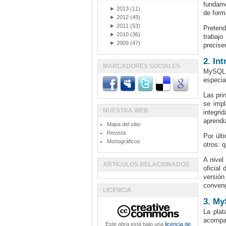
fundame
►
2013
(11)
de form
►
2012
(49)
►
2011
(53)
Pretend
►
2010
(36)
trabajo
►
2009
(47)
precise
2. In
MARCADORES SOCIALES
MySQL e
especia
Las pri
se impl
NUESTRA WEB
integri
aprendi
Mapa del sitio
Revista
Por últ
Monográficos
otros: 
A nivel
ARTÍCULOS RELACIONADOS
oficial
versión
conveng
LICENCIA
3. My
La plat
acompañ
Este obra está bajo una
licencia de