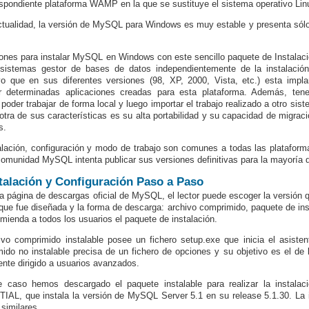
espondiente plataforma WAMP en la que se sustituye el sistema operativo Li
ctualidad, la versión de MySQL para Windows es muy estable y presenta sólo l
ones para instalar MySQL en Windows con este sencillo paquete de Instalac
 sistemas gestor de bases de datos independientemente de la instalaci
vo que en sus diferentes versiones (98, XP, 2000, Vista, etc.) esta imp
ar determinadas aplicaciones creadas para esta plataforma. Además, ten
 poder trabajar de forma local y luego importar el trabajo realizado a otro sist
otra de sus características es su alta portabilidad y su capacidad de migra
s.
alación, configuración y modo de trabajo son comunes a todas las plataforma
comunidad MySQL intenta publicar sus versiones definitivas para la mayoría 
stalación y Configuración Paso a Paso
a página de descargas oficial de MySQL, el lector puede escoger la versión 
 que fue diseñada y la forma de descarga: archivo comprimido, paquete de ins
mienda a todos los usuarios el paquete de instalación.
ivo comprimido instalable posee un fichero setup.exe que inicia el asistent
ido no instalable precisa de un fichero de opciones y su objetivo es el de l
nte dirigido a usuarios avanzados.
 caso hemos descargado el paquete instalable para realizar la instalac
AL, que instala la versión de MySQL Server 5.1 en su release 5.1.30. La in
 similares.