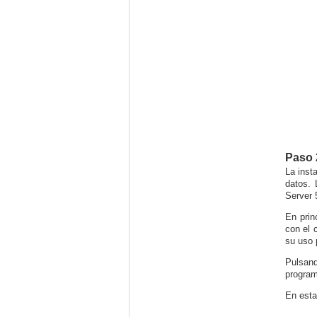
Paso 
La inst
datos. 
Server 
En prin
con el 
su uso 
Pulsan
programa
En est