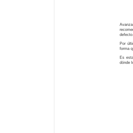
Avanzam
recomen
defecto
Por últ
forma q
Es esta
dónde l