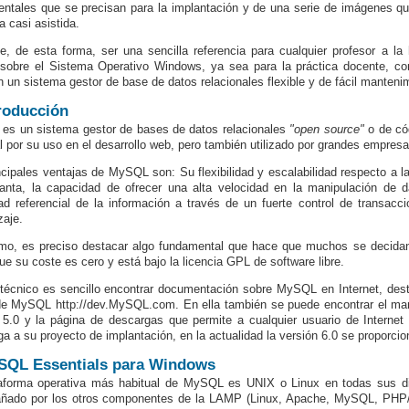
ntales que se precisan para la implantación y de una serie de imágenes que
a casi asistida.
e, de esta forma, ser una sencilla referencia para cualquier profesor a 
 sobre el Sistema Operativo Windows, ya sea para la práctica docente, co
n un sistema gestor de base de datos relacionales flexible y de fácil manteni
troducción
s un sistema gestor de bases de datos relacionales
"open source"
o de cód
l por su uso en el desarrollo web, pero también utilizado por grandes empre
ncipales ventajas de MySQL son: Su flexibilidad y escalabilidad respecto a la
anta, la capacidad de ofrecer una alta velocidad en la manipulación de d
dad referencial de la información a través de un fuerte control de transacc
zaje.
imo, es preciso destacar algo fundamental que hace que muchos se decidan
que su coste es cero y está bajo la licencia GPL de software libre.
 técnico es sencillo encontrar documentación sobre MySQL en Internet, dest
 de MySQL http://dev.MySQL.com. En ella también se puede encontrar el manu
 5.0 y la página de descargas que permite a cualquier usuario de Internet 
a a su proyecto de implantación, en la actualidad la versión 6.0 se proporcio
SQL Essentials para Windows
aforma operativa más habitual de MySQL es UNIX o Linux en todas sus di
ado por los otros componentes de la LAMP (Linux, Apache, MySQL, PHP/Pe