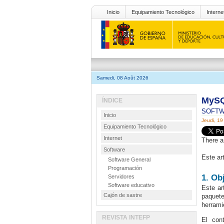
Inicio
Equipamiento Tecnológico
Interne
Samedi, 08 Août 2026
MySQ
ÍNDICE
SOFT
Inicio
Jeudi, 19
Equipamiento Tecnológico
Internet
There a
Software
Este ar
Software General
Programación
1. Ob
Servidores
Software educativo
Este ar
Cajón de sastre
paquet
herram
REVISTA INTEFP
El con