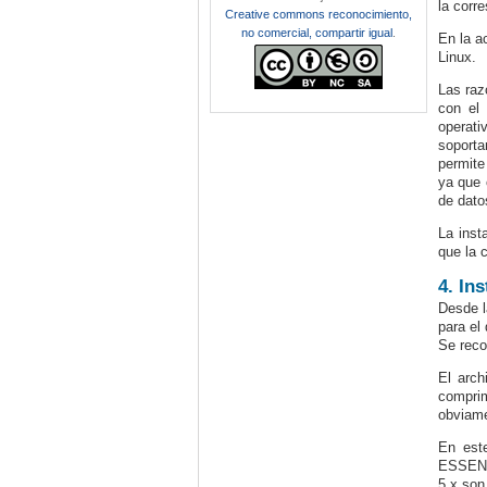
la corr
Creative commons reconocimiento,
no comercial, compartir igual
.
En la a
Linux.
Las raz
con el
operati
soport
permite
ya que 
de dato
La inst
que la 
4. In
Desde l
para el
Se reco
El arch
comprim
obviame
En este
ESSENTI
5.x son