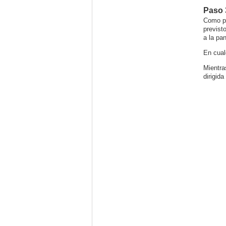
Paso 
Como po
previst
a la pan
En cual
Mientra
dirigid