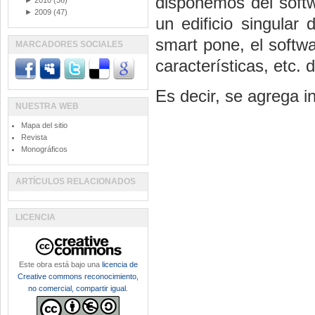
disponemos del softw
►
2010
(36)
►
2009
(47)
un edificio singular
smart pone, el softwa
MARCADORES SOCIALES
características, etc. d
Es decir, se agrega i
NUESTRA WEB
Mapa del sitio
Revista
Monográficos
ARTÍCULOS RELACIONADOS
LICENCIA
Este obra está bajo una
licencia de
Creative commons reconocimiento,
no comercial, compartir igual
.