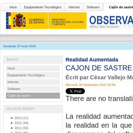
Inicio
Equipamiento Tecnológico
Internet
Software
Cajón de sastr
Vendredi, 07 Août 2026
Realidad Aumentada
ÍNDICE
CAJON DE SASTR
Inicio
Equipamiento Tecnológico
Écrit par César Vallejo 
Internet
Mercredi, 29 Septembre 2010 20:56
Software
Cajón de sastre
There are no translati
REVISTA INTEFP
La realidad aumentad
►
2013
(11)
►
2012
(49)
la realidad en la qu
►
2011
(53)