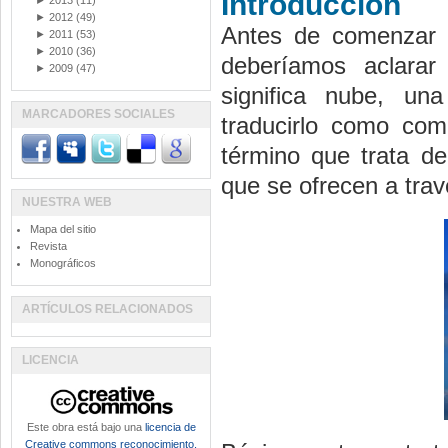
Introducción
►
2013
(11)
►
2012
(49)
Antes de comenzar a
►
2011
(53)
►
2010
(36)
deberíamos aclarar 
►
2009
(47)
significa nube, un
MARCADORES SOCIALES
traducirlo como com
término que trata de
que se ofrecen a trav
NUESTRA WEB
Mapa del sitio
Revista
Monográficos
ARTÍCULOS RELACIONADOS
LICENCIA
Este obra está bajo una
licencia de
Creative commons reconocimiento,