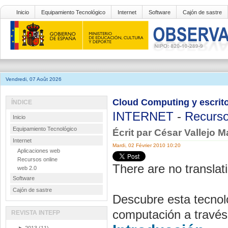
Inicio
Equipamiento Tecnológico
Internet
Software
Cajón de sastre
Vendredi, 07 Août 2026
Cloud Computing y escrito
ÍNDICE
INTERNET
-
Recurso
Inicio
Equipamiento Tecnológico
Écrit par César Vallejo 
Internet
Mardi, 02 Février 2010 10:20
Aplicaciones web
Recursos online
There are no translati
web 2.0
Software
Cajón de sastre
Descubre esta tecnolo
computación a través 
REVISTA INTEFP