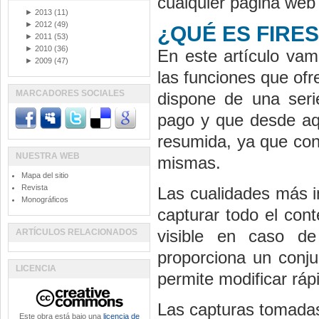
cualquier página web
►
2013
(11)
►
2012
(49)
¿QUÉ ES FIRE
►
2011
(53)
►
2010
(36)
En este artículo vam
►
2009
(47)
las funciones que ofr
MARCADORES SOCIALES
dispone de una ser
pago y que desde aq
resumida, ya que con
NUESTRA WEB
mismas.
Mapa del sitio
Revista
Las cualidades más i
Monográficos
capturar todo el con
visible en caso de
ARTÍCULOS RELACIONADOS
proporciona un conju
LICENCIA
permite modificar rá
Las capturas tomada
Este obra está bajo una
licencia de