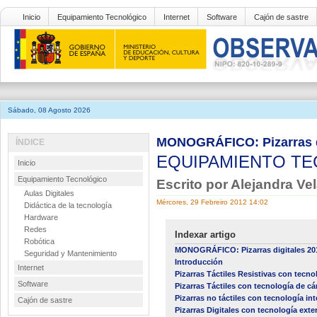
Inicio
Equipamiento Tecnológico
Internet
Software
Cajón de sastre
Sábado, 08 Agosto 2026
MONOGRÁFICO: Pizarras d
ÍNDICE
EQUIPAMIENTO T
Inicio
Equipamiento Tecnológico
Escrito por Alejandra V
Aulas Digitales
Mércores, 29 Febreiro 2012 14:02
Didáctica de la tecnología
Hardware
Redes
Indexar artigo
Robótica
MONOGRÁFICO: Pizarras digitales 20
Seguridad y Mantenimiento
Introducción
Internet
Pizarras Táctiles Resistivas con tecnol
Software
Pizarras Táctiles con tecnología de c
Pizarras no táctiles con tecnología int
Cajón de sastre
Pizarras Digitales con tecnología exter