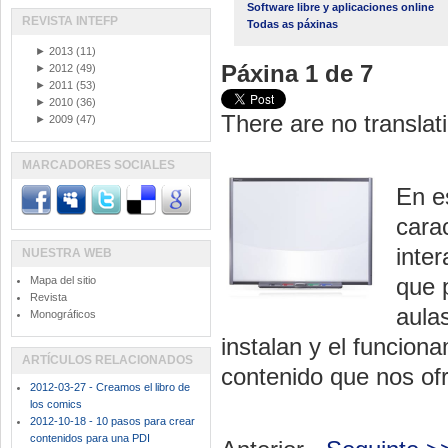
Software libre y aplicaciones online
REVISTA INTEFP
Todas as páxinas
►
2013
(11)
Páxina 1 de 7
►
2012
(49)
►
2011
(53)
►
2010
(36)
There are no translati
►
2009
(47)
MARCADORES SOCIALES
En e
carac
inte
NUESTRA WEB
que 
Mapa del sitio
Revista
aula
Monográficos
instalan y el funcion
ARTÍCULOS RELACIONADOS
contenido que nos of
2012-03-27 - Creamos el libro de
los comics
2012-10-18 - 10 pasos para crear
contenidos para una PDI