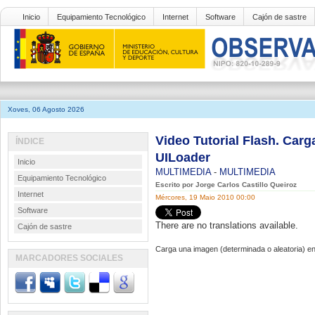
Inicio
Equipamiento Tecnológico
Internet
Software
Cajón de sastre
Xoves, 06 Agosto 2026
Video Tutorial Flash. Car
ÍNDICE
UILoader
Inicio
MULTIMEDIA
-
MULTIMEDIA
Equipamiento Tecnológico
Escrito por Jorge Carlos Castillo Queiroz
Internet
Mércores, 19 Maio 2010 00:00
Software
There are no translations available.
Cajón de sastre
Carga una imagen (determinada o aleatoria) 
MARCADORES SOCIALES