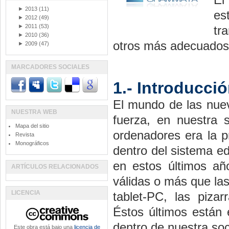
►
2013
(11)
es
►
2012
(49)
►
2011
(53)
tr
►
2010
(36)
otros más adecuados p
►
2009
(47)
MARCADORES SOCIALES
1.- Introducci
El mundo de las nue
NUESTRA WEB
fuerza, en nuestra
Mapa del sitio
ordenadores era la p
Revista
Monográficos
dentro del sistema ed
en estos últimos añ
ARTÍCULOS RELACIONADOS
válidas o más que la
LICENCIA
tablet-PC, las pizar
Éstos últimos están 
dentro de nuestra so
Este obra está bajo una
licencia de