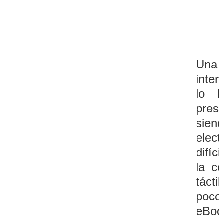
Una
inte
lo 
pre
sien
ele
difí
la c
táct
poc
eBo