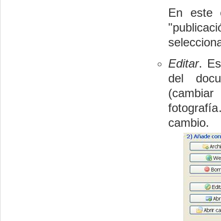
En este 
"publicac
seleccion
Editar
. E
del docu
(cambiar
fotografí
cambio.