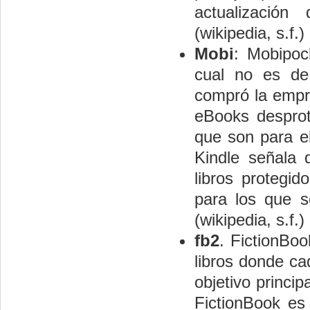
actualizació
(wikipedia, s.f.)
Mobi
: Mobipoc
cual no es de
compró la empre
eBooks desprot
que son para el
Kindle señala 
libros protegi
para los que s
(wikipedia, s.f.)
fb2
. FictionBo
libros donde cad
objetivo princi
FictionBook es