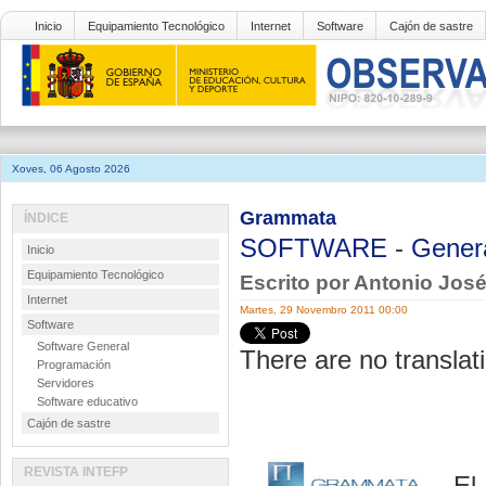
Inicio
Equipamiento Tecnológico
Internet
Software
Cajón de sastre
Xoves, 06 Agosto 2026
Grammata
ÍNDICE
SOFTWARE
-
Gener
Inicio
Equipamiento Tecnológico
Escrito por Antonio Jo
Internet
Martes, 29 Novembro 2011 00:00
Software
Software General
There are no translati
Programación
Servidores
Software educativo
Cajón de sastre
REVISTA INTEFP
El