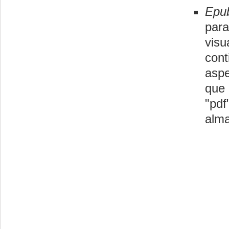
Epu
para
visu
con
aspe
que 
"pd
alma