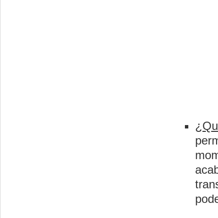
¿Qu
perm
mom
aca
tra
pode