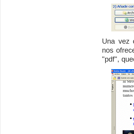
Una vez c
nos ofrec
"pdf", qu