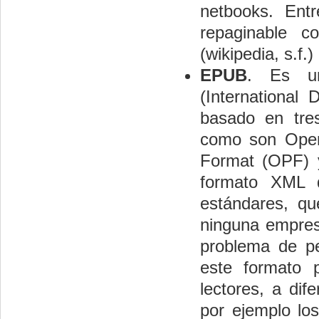
netbooks. Ent
repaginable c
(wikipedia, s.f.)
EPUB
. Es un
(International
basado en tres
como son Open
Format (OPF) 
formato XML d
estándares, qu
ninguna empresa
problema de pe
este formato p
lectores, a di
por ejemplo lo