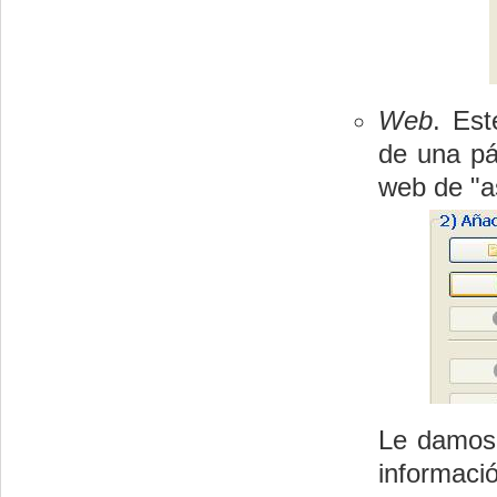
Web
. Est
de una pá
web de "a
Le damos 
informació