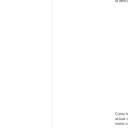
la desc
Como he
actuar 
menú co