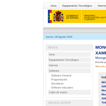
Inicio
Equipamiento Tecnológico
Interne
Jueves, 06 Agosto 2026
MONO
ÍNDICE
XAMP
Inicio
Monogr
Equipamiento Tecnológico
Escrito 
Internet
Miércoles
Software
Software General
Ind
Programación
MON
Servidores
XAM
Software educativo
Moo
Cajón de sastre
Moo
XAM
Tod
REVISTA INTEFP