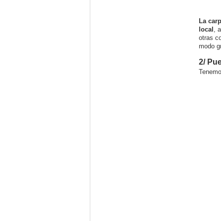
La car
local
, 
otras c
modo gr
2/ Pu
Tenemos