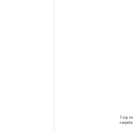
7-zip n
carpeta