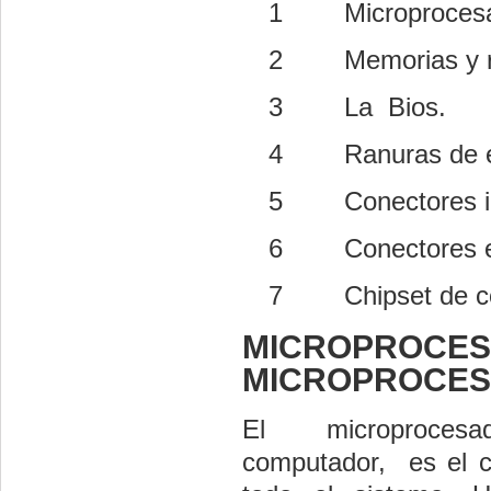
1
Microprocesa
2
Memorias y 
3
La Bios.
4
Ranuras de 
5
Conectores i
6
Conectores e
7
Chipset de c
MICROPRO
MICROPROCE
El microprocesa
computador, es el c