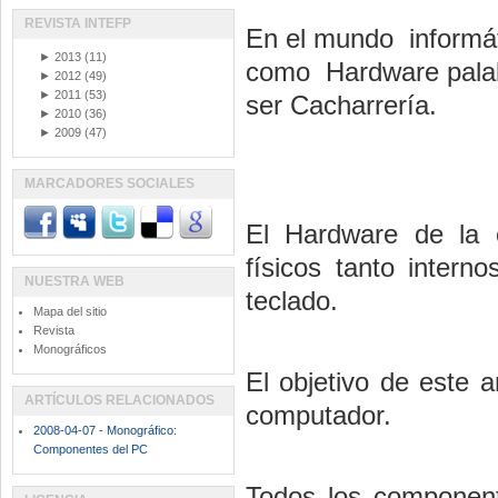
REVISTA INTEFP
En el mundo informát
►
2013
(11)
como Hardware palab
►
2012
(49)
►
2011
(53)
ser Cacharrería.
►
2010
(36)
►
2009
(47)
MARCADORES SOCIALES
El Hardware de la 
físicos tanto inter
NUESTRA WEB
teclado.
Mapa del sitio
Revista
Monográficos
El objetivo de este ar
ARTÍCULOS RELACIONADOS
computador.
2008-04-07 - Monográfico:
Componentes del PC
Todos los componen