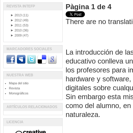
Pàgina 1 de 4
REVISTA INTEFP
►
2013
(11)
There are no translati
►
2012
(49)
►
2011
(53)
►
2010
(36)
►
2009
(47)
MARCADORES SOCIALES
La introducción de la
educativo conlleva un
los profesores para i
NUESTRA WEB
hardware y software,
Mapa del sitio
digitales sobre cualqu
Revista
Monográficos
Sin embargo esta mism
como del alumno, en 
ARTÍCULOS RELACIONADOS
naturaleza.
LICENCIA