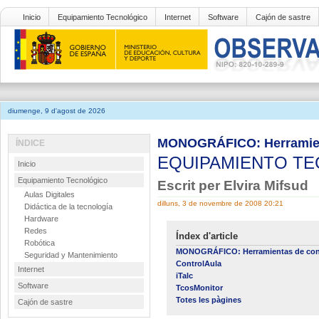
Inicio
Equipamiento Tecnológico
Internet
Software
Cajón de sastre
diumenge, 9 d'agost de 2026
MONOGRÁFICO: Herramient
ÍNDICE
EQUIPAMIENTO T
Inicio
Equipamiento Tecnológico
Escrit per Elvira Mifsud
Aulas Digitales
dilluns, 3 de novembre de 2008 20:21
Didáctica de la tecnología
Hardware
Redes
Índex d'article
Robótica
MONOGRÁFICO: Herramientas de contr
Seguridad y Mantenimiento
ControlAula
Internet
iTalc
Software
TcosMonitor
Totes les pàgines
Cajón de sastre