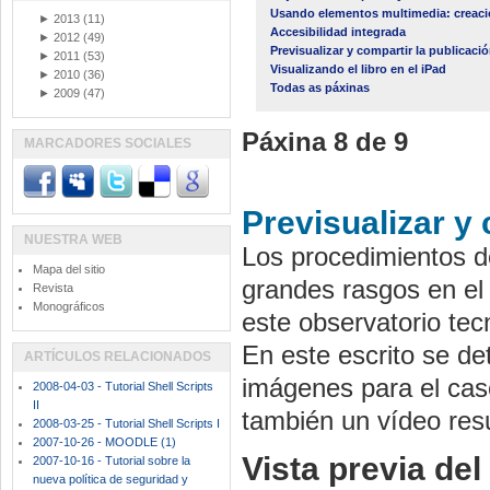
Usando elementos multimedia: creaci
►
2013
(11)
Accesibilidad integrada
►
2012
(49)
Previsualizar y compartir la publicaci
►
2011
(53)
Visualizando el libro en el iPad
►
2010
(36)
Todas as páxinas
►
2009
(47)
Páxina 8 de 9
MARCADORES SOCIALES
Previsualizar y 
NUESTRA WEB
Los procedimientos d
Mapa del sitio
grandes rasgos en e
Revista
Monográficos
este observatorio tec
En este escrito se de
ARTÍCULOS RELACIONADOS
imágenes para el caso
2008-04-03 - Tutorial Shell Scripts
II
también un vídeo res
2008-03-25 - Tutorial Shell Scripts I
2007-10-26 - MOODLE (1)
Vista previa del 
2007-10-16 - Tutorial sobre la
nueva política de seguridad y