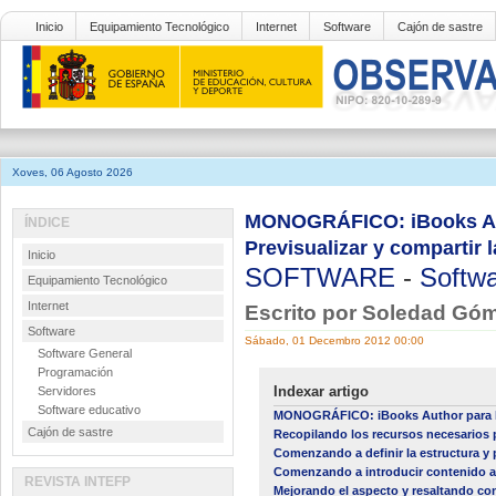
Inicio
Equipamiento Tecnológico
Internet
Software
Cajón de sastre
Xoves, 06 Agosto 2026
MONOGRÁFICO: iBooks Auth
ÍNDICE
Previsualizar y compartir 
Inicio
SOFTWARE
-
Softwa
Equipamiento Tecnológico
Internet
Escrito por Soledad Gó
Software
Sábado, 01 Decembro 2012 00:00
Software General
Programación
Indexar artigo
Servidores
Software educativo
MONOGRÁFICO: iBooks Author para la
Cajón de sastre
Recopilando los recursos necesarios par
Comenzando a definir la estructura y 
Comenzando a introducir contenido al
REVISTA INTEFP
Mejorando el aspecto y resaltando co