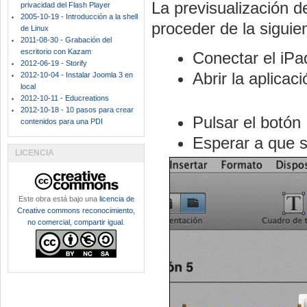
La previsualización de
privacidad del Flash Player
2005-10-19 - Introducción a la shell
proceder de la siguie
de Linux
2011-08-30 - Grabación del
escritorio con Kazam
Conectar el iPa
2012-06-19 - Storify
Abrir la aplicac
2012-10-04 - Instalar Joomla 3 en
local
2012-10-11 - Educreations
2012-10-18 - 10 pasos para crear
Pulsar el botón
contenidos para una PDI
Esperar a que s
LICENCIA
Este obra está bajo una
licencia de
Creative commons reconocimiento,
no comercial, compartir igual
.