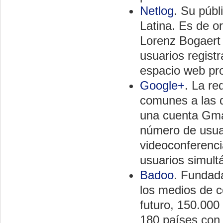
Netlog
. Su públ
Latina. Es de o
Lorenz Bogaert
usuarios regist
espacio web pro
Google+
. La re
comunes a las d
una cuenta Gma
número de usuar
videoconferenc
usuarios simul
Badoo
. Fundad
los medios de c
futuro, 150.000
180 países con 