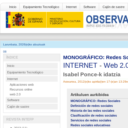
Inicio
Equipamiento Tecnológico
Internet
Software
Cajón de sastre
Larunbata, 2026(e)ko abuztuak
08
MONOGRÁFICO: Redes Socia
ÍNDICE
INTERNET
-
Web 2.
Inicio
Equipamiento Tecnológico
Isabel Ponce-k idatzia
Internet
Asteartea, 2012(e)ko apirila(r)en 17-(e)an 13:29
Aplicaciones web
Recursos online
web 2.0
Artikuluen aurkibidea
Software
MONOGRÁFICO: Redes Sociales
Definición de redes sociales
Cajón de sastre
Historia de las redes sociales
Clasificación de redes sociales
REVISTA INTEFP
Servicios de redes sociales
Redes sociales educativas