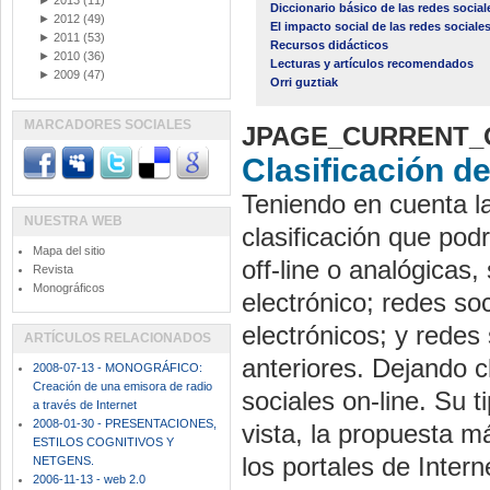
►
2013
(11)
Diccionario básico de las redes social
►
2012
(49)
El impacto social de las redes sociale
►
2011
(53)
Recursos didácticos
►
2010
(36)
Lecturas y artículos recomendados
►
2009
(47)
Orri guztiak
MARCADORES SOCIALES
JPAGE_CURRENT_
Clasificación d
Teniendo en cuenta la
NUESTRA WEB
clasificación que pod
Mapa del sitio
off-line o analógicas,
Revista
Monográficos
electrónico; redes soc
electrónicos; y redes
ARTÍCULOS RELACIONADOS
anteriores. Dejando c
2008-07-13 - MONOGRÁFICO:
Creación de una emisora de radio
sociales on-line. Su
a través de Internet
2008-01-30 - PRESENTACIONES,
vista, la propuesta m
ESTILOS COGNITIVOS Y
los portales de Intern
NETGENS.
2006-11-13 - web 2.0