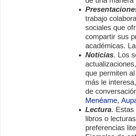
de una manera 
Presentacione
trabajo colabora
sociales que ofr
compartir sus p
académicas. La
Noticias
. Los s
actualizaciones
que permiten al 
más le interesa,
de conversación
Menéame
,
Aup
Lectura
. Estas
libros o lectur
preferencias lit