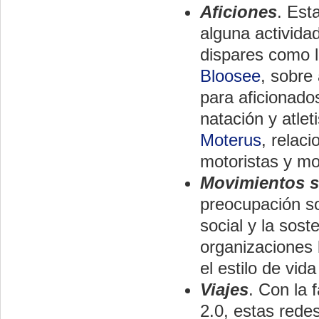
Aficiones
. Est
alguna activida
dispares como 
Bloosee
, sobre
para aficionados
natación y atle
Moterus
, relaci
motoristas y mo
Movimientos s
preocupación so
social y la sost
organizaciones 
el estilo de vid
Viajes
. Con la f
2.0, estas rede