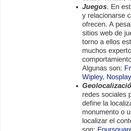
Juegos
. En es
y relacionarse 
ofrecen. A pes
sitios web de ju
torno a ellos es
muchos expertos
comportamiento 
Algunas son:
Fr
Wipley
,
Nospla
Geolocalizaci
redes sociales 
define la local
monumento o un 
localizar el con
son:
Foursquar