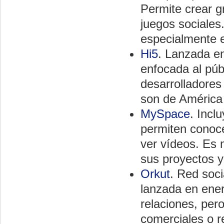
Permite crear gr
juegos sociales
especialmente 
Hi5
. Lanzada e
enfocada al púb
desarrolladores
son de América 
MySpace
. Incl
permiten conoce
ver vídeos. Es 
sus proyectos y
Orkut
. Red soci
lanzada en ene
relaciones, per
comerciales o r