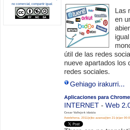
no comercial, compartir igual
.
Las 
en u
abie
igual
mono
útil de las redes soc
nueve apartados los 
redes sociales.
Gehiago irakurri...
Aplicaciones para Chrome
INTERNET
-
Web 2.
Cesar Vallejo-k idatzia
Astelehena, 2011(e)ko azaroa(r)en 21-(e)an 00: