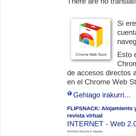
There are no translati
Si er
cuent
naveg
Esto 
Chrom
de accesos directos 
en el Chrome Web St
Gehiago irakurri...
FLIPSNACK: Alojamiento y
revista virtual
INTERNET
-
Web 2.
Avelino García-k idatzia