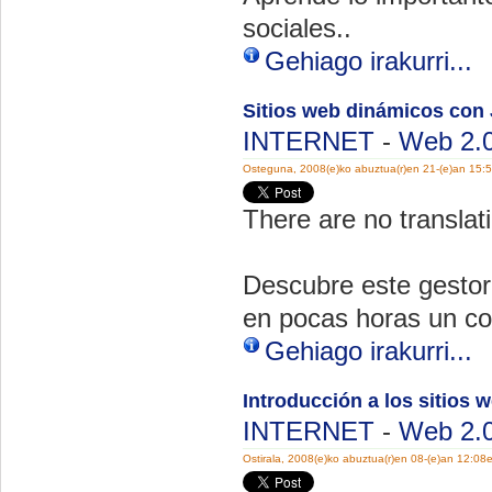
sociales..
Gehiago irakurri...
Sitios web dinámicos con
INTERNET
-
Web 2.
Osteguna, 2008(e)ko abuztua(r)en 21-(e)an 15:
There are no translati
Descubre este gestor
en pocas horas un com
Gehiago irakurri...
Introducción a los sitios
INTERNET
-
Web 2.
Ostirala, 2008(e)ko abuztua(r)en 08-(e)an 12:08