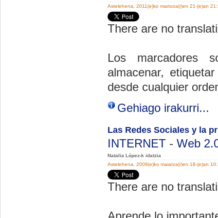
Astelehena, 2011(e)ko martxoa(r)en 21-(e)an 21
There are no translati
Los marcadores soc
almacenar, etiquetar
desde cualquier orde
Gehiago irakurri...
Las Redes Sociales y la p
INTERNET
-
Web 2.
Natalia López-k idatzia
Astelehena, 2009(e)ko maiatza(r)en 18-(e)an 10
There are no translati
Aprende lo importante