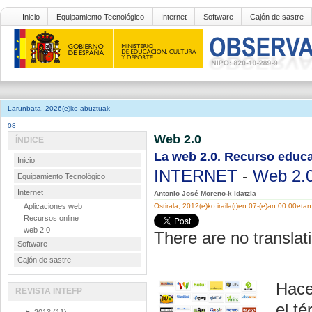
Inicio
Equipamiento Tecnológico
Internet
Software
Cajón de sastre
Larunbata, 2026(e)ko abuztuak
08
Web 2.0
ÍNDICE
La web 2.0. Recurso educa
Inicio
INTERNET
-
Web 2.
Equipamiento Tecnológico
Internet
Antonio José Moreno-k idatzia
Aplicaciones web
Ostirala, 2012(e)ko iraila(r)en 07-(e)an 00:00etan
Recursos online
web 2.0
There are no translati
Software
Cajón de sastre
Hace
REVISTA INTEFP
el t