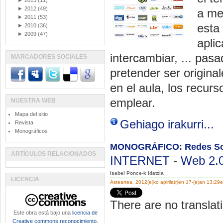
►
2013
(11)
►
2012
(49)
a me
►
2011
(53)
esta 
►
2010
(36)
►
2009
(47)
apli
intercambiar, ... pasa
MARCADORES SOCIALES
pretender ser original
en el aula, los recu
emplear.
NUESTRA WEB
Mapa del sitio
Gehiago irakurri...
Revista
Monográficos
MONOGRÁFICO: Redes So
ARTÍCULOS RELACIONADOS
INTERNET
-
Web 2.
Isabel Ponce-k idatzia
LICENCIA
Asteartea, 2012(e)ko apirila(r)en 17-(e)an 13:29
There are no translati
Este obra está bajo una
licencia de
Creative commons reconocimiento,