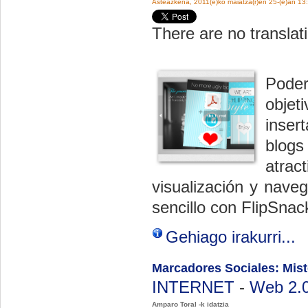
Asteazkena, 2011(e)ko maiatza(r)en 25-(e)an 13
There are no translati
Poder
objet
inser
blogs
atrac
visualización y nave
sencillo con FlipSnac
Gehiago irakurri...
Marcadores Sociales: Mist
INTERNET
-
Web 2.
Amparo Toral -k idatzia