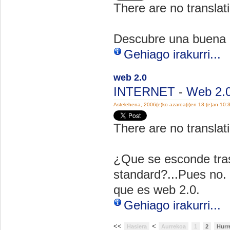
There are no translati
Descubre una buena o
Gehiago irakurri...
web 2.0
INTERNET
-
Web 2.
Astelehena, 2006(e)ko azaroa(r)en 13-(e)an 10:
There are no translati
¿Que se esconde tra
standard?...Pues no. 
que es web 2.0.
Gehiago irakurri...
<<
<
Hasiera
Aurrekoa
1
2
Hurr