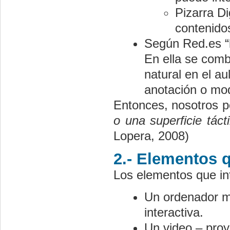
Pizarra Di
contenidos
Según Red.es “l
En ella se comb
natural en el au
anotación o mod
Entonces, nosotros po
o una superficie tác
Lopera, 2008)
2.- Elementos qu
Los elementos que inte
Un ordenador mu
interactiva.
Un video – proy