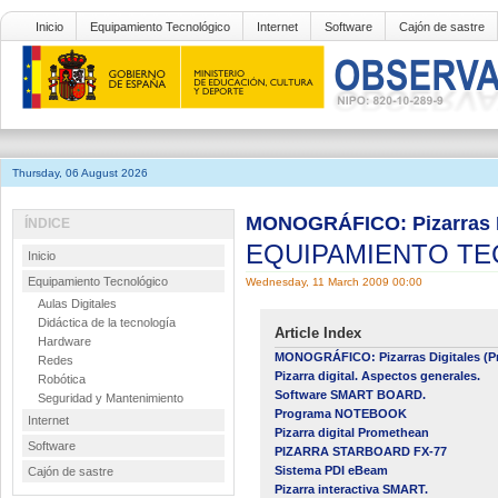
Inicio
Equipamiento Tecnológico
Internet
Software
Cajón de sastre
Thursday, 06 August 2026
MONOGRÁFICO: Pizarras Di
ÍNDICE
EQUIPAMIENTO T
Inicio
Equipamiento Tecnológico
Wednesday, 11 March 2009 00:00
Aulas Digitales
Didáctica de la tecnología
Article Index
Hardware
MONOGRÁFICO: Pizarras Digitales (Pr
Redes
Pizarra digital. Aspectos generales.
Robótica
Software SMART BOARD.
Seguridad y Mantenimiento
Programa NOTEBOOK
Internet
Pizarra digital Promethean
Software
PIZARRA STARBOARD FX-77
Sistema PDI eBeam
Cajón de sastre
Pizarra interactiva SMART.