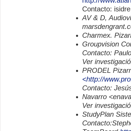
http://www.atla
Contacto: isidr
AV & D, Audiovi
marsdengrant.
Charmex. Pizar
Groupvision Co
Contacto: Paul
Ver investigac
PRODEL Pizarr
<http://www.pro
Contacto: Jesú
Navarro <enavar
Ver investigac
StudyPlan Siste
Contacto:Steph