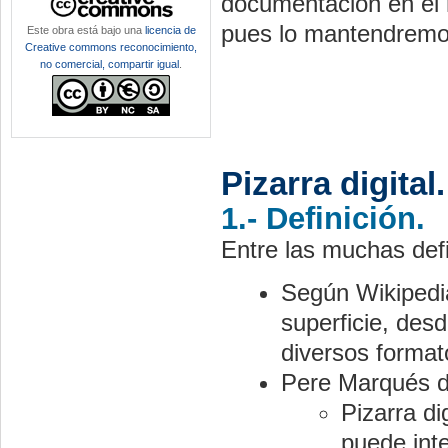
documentación en el 
pues lo mantendremos
Este obra está bajo una
licencia de
Creative commons reconocimiento,
no comercial, compartir igual
.
Pizarra digita
1.- Definición.
Entre las muchas defi
Según Wikipedia
superficie, des
diversos format
Pere Marqués dif
Pizarra di
puede inte