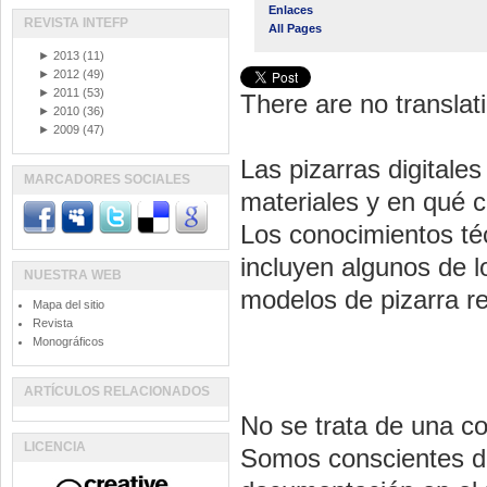
Enlaces
REVISTA INTEFP
All Pages
►
2013
(11)
►
2012
(49)
►
2011
(53)
There are no translati
►
2010
(36)
►
2009
(47)
Las pizarras digitale
MARCADORES SOCIALES
materiales y en qué c
Los conocimientos téc
incluyen algunos de 
NUESTRA WEB
modelos de pizarra r
Mapa del sitio
Revista
Monográficos
ARTÍCULOS RELACIONADOS
No se trata de una co
LICENCIA
Somos conscientes de 