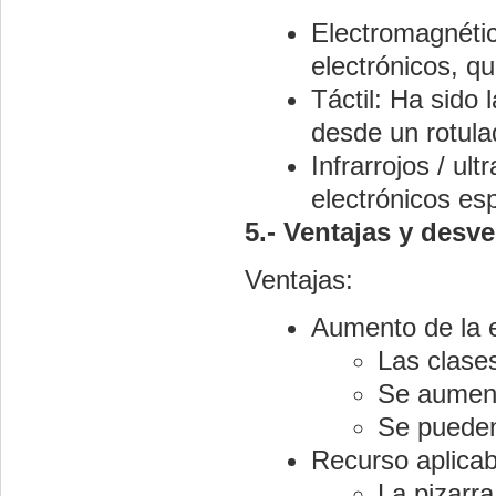
Electromagnética
electrónicos, q
Táctil: Ha sido 
desde un rotula
Infrarrojos / ul
electrónicos es
5.- Ventajas y desven
Ventajas:
Aumento de la e
Las clase
Se aumenta
Se pueden 
Recurso aplicab
La pizarra