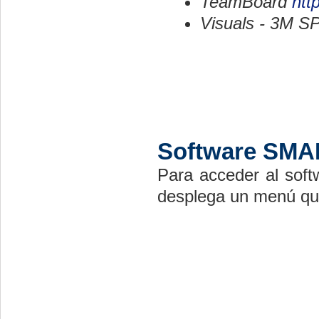
TeamBoard
htt
Visuals - 3M S
Software SM
Para acceder al soft
desplega un menú que