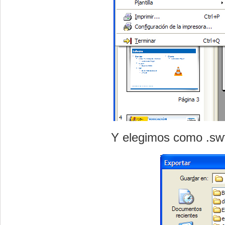
Y elegimos como
.sw