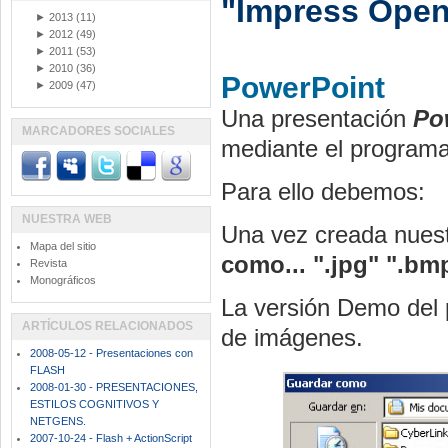
"Impress Open
►
2013
(11)
►
2012
(49)
►
2011
(53)
►
2010
(36)
PowerPoint
►
2009
(47)
Una presentación
Po
MARCADORES SOCIALES
mediante el program
Para ello debemos:
NUESTRA WEB
Una vez creada nues
Mapa del sitio
como...
".jpg" ".bm
Revista
Monográficos
La versión Demo del p
ARTÍCULOS RELACIONADOS
de imágenes.
2008-05-12 - Presentaciones con
FLASH
2008-01-30 - PRESENTACIONES,
ESTILOS COGNITIVOS Y
NETGENS.
2007-10-24 - Flash + ActionScript