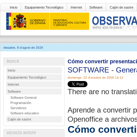
Inicio
Equipamiento Tecnológico
Internet
Software
Cajón de sastre
dissabte, 8 d'agost de 2026
Cómo convertir presentaci
ÍNDICE
SOFTWARE
-
Gener
Inicio
Equipamiento Tecnológico
diumenge, 22 d'octubre de 2006 14:12
Internet
There are no translati
Software
Software General
Programación
Aprende a convertir 
Servidores
Software educativo
Openoffice a archivos
Cajón de sastre
Cómo converti
REVISTA INTEFP