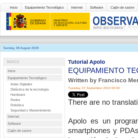
Inicio
Equipamiento Tecnológico
Internet
Software
Cajón de sastre
Sunday, 09 August 2026
Tutorial Apolo
ÍNDICE
EQUIPAMIENTO T
Inicio
Equipamiento Tecnológico
Written by Francisco M
Aulas Digitales
Tuesday, 07 September 2010 00:00
Didáctica de la tecnología
Hardware
Redes
There are no translati
Robótica
Seguridad y Mantenimiento
Internet
Apolo es un program
Software
smartphones y PDAs 
Cajón de sastre