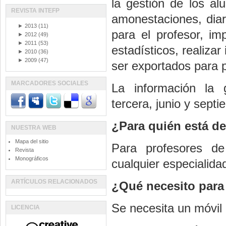
la gestión de los al
REVISTA INTEFP
amonestaciones, diari
►
2013
(11)
para el profesor, im
►
2012
(49)
►
2011
(53)
estadísticos, realiza
►
2010
(36)
►
2009
(47)
ser exportados para p
MARCADORES SOCIALES
La información la 
tercera, junio y septi
¿Para quién está d
NUESTRA WEB
Mapa del sitio
Para profesores de 
Revista
Monográficos
cualquier especialida
ARTÍCULOS RELACIONADOS
¿Qué necesito para
Se necesita un móvil
LICENCIA