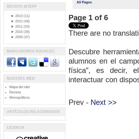
All Pages
REVISTA INTEFP
Page 1 of 6
►
2013
(11)
►
2012
(49)
►
2011
(53)
There are no translati
►
2010
(36)
►
2009
(47)
Descubre herramienta
MARCADORES SOCIALES
alumnos en el camp
física”, es decir, 
interactuar con dispos
NUESTRA WEB
Mapa del sitio
Revista
Monográficos
Prev -
Next >>
ARTÍCULOS RELACIONADOS
LICENCIA