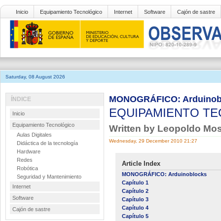
Inicio
Equipamiento Tecnológico
Internet
Software
Cajón de sastre
Saturday, 08 August 2026
MONOGRÁFICO: Arduinob
ÍNDICE
EQUIPAMIENTO T
Inicio
Equipamiento Tecnológico
Written by Leopoldo Mo
Aulas Digitales
Wednesday, 29 December 2010 21:27
Didáctica de la tecnología
Hardware
Redes
Article Index
Robótica
MONOGRÁFICO: Arduinoblocks
Seguridad y Mantenimiento
Capítulo 1
Internet
Capítulo 2
Software
Capítulo 3
Capítulo 4
Cajón de sastre
Capítulo 5