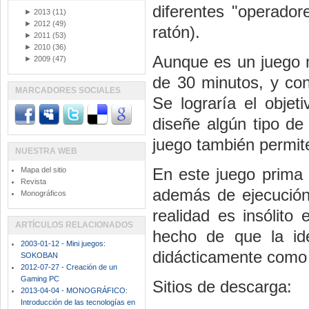
diferentes "operador
►
2013
(11)
►
2012
(49)
ratón).
►
2011
(53)
►
2010
(36)
Aunque es un juego m
►
2009
(47)
de 30 minutos, y con
MARCADORES SOCIALES
Se lograría el obje
diseñe algún tipo de
juego también permite
NUESTRA WEB
En este juego prima 
Mapa del sitio
Revista
además de ejecución 
Monográficos
realidad es insólito
ARTÍCULOS RELACIONADOS
hecho de que la id
2003-01-12 - Mini juegos:
didácticamente como
SOKOBAN
2012-07-27 - Creación de un
Gaming PC
Sitios de descarga:
2013-04-04 - MONOGRÁFICO:
Introducción de las tecnologías en