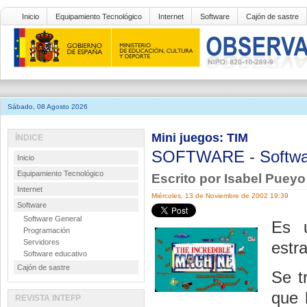
Inicio
Equipamiento Tecnológico
Internet
Software
Cajón de sastre
Sábado, 08 Agosto 2026
Mini juegos: TIM
ÍNDICE
SOFTWARE
-
Softwa
Inicio
Equipamiento Tecnológico
Escrito por Isabel Puey
Internet
Miércoles, 13 de Noviembre de 2002 19:39
Software
Software General
Es 
Programación
Servidores
estra
Software educativo
Cajón de sastre
Se t
que 
REVISTA INTEFP