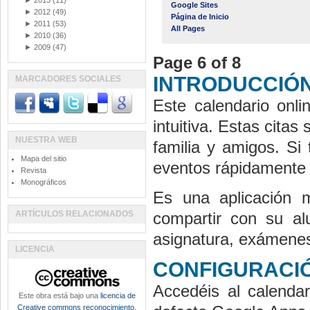
►
2013
(11)
Google Sites
►
2012
(49)
Página de Inicio
►
2011
(53)
All Pages
►
2010
(36)
►
2009
(47)
Page 6 of 8
INTRODUCCIÓ
MARCADORES SOCIALES
Este calendario o­
intuitiva. Estas cit
NUESTRA WEB
familia y amigos. S
Mapa del sitio
eventos rápidamente 
Revista
Monográficos
Es una aplicación
ARTÍCULOS RELACIONADOS
compartir con su 
asignatura, exámenes
LICENCIA
CONFIGURACI
Accedéis al cale
Este obra está bajo una
licencia de
Creative commons reconocimiento,