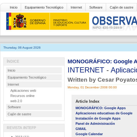
Inicio
Equipamiento Tecnológico
Internet
Software
Cajón de sastre
Thursday, 06 August 2026
MONOGRÁFICO: Google Ap
ÍNDICE
INTERNET
-
Aplicac
Inicio
Equipamiento Tecnológico
Written by Cesar Poyat
Internet
Monday, 01 December 2008 00:00
Aplicaciones web
Recursos online
web 2.0
Article Index
Software
MONOGRÁFICO: Google Apps
Aplicaciones educativas de Google
Cajón de sastre
Instalación de Google Apps
Panel de Administración
REVISTA INTEFP
GMAIL
Google Calendar