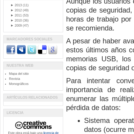
Aunque los usuarios 
►
2013
(11)
copias de seguridad,
►
2012
(49)
►
2011
(53)
horas de trabajo por
►
2010
(36)
►
2009
(47)
se recomienda.
A pesar de haber av
MARCADORES SOCIALES
estos últimos años c
memorias USB, los u
NUESTRA WEB
copias de seguridad 
Mapa del sitio
Para intentar conv
Revista
Monográficos
importancia de real
enumerar las múltip
ARTÍCULOS RELACIONADOS
pérdida de datos:
LICENCIA
Sistema opera
datos (ocurre 
Este obra está bajo una
licencia de