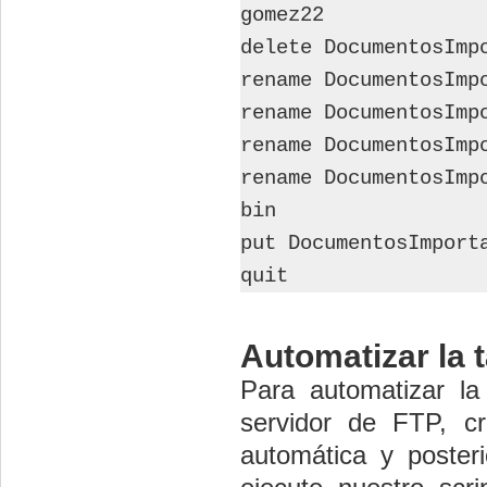
gomez22
delete DocumentosImp
rename DocumentosImp
rename DocumentosImp
rename DocumentosImp
rename DocumentosImp
bin
put DocumentosImport
quit
Automatizar la 
Para automatizar la
servidor de FTP, c
automática y poste