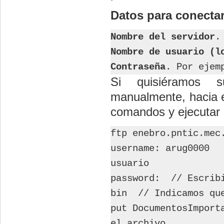
Datos para conectar
Nombre del servidor
.
Nombre de usuario (l
Contraseña
. Por ejem
Si quisiéramos su
manualmente, hacia e
comandos y ejecutar 
ftp enebro.pntic.mec
username: arug0000 
usuario
password: // Escribi
bin // Indicamos que
put DocumentosImport
el archivo