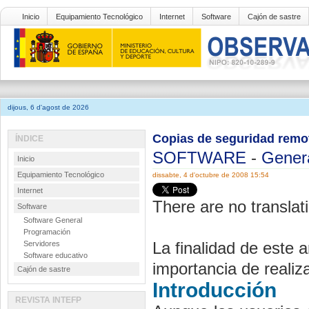
Inicio
Equipamiento Tecnológico
Internet
Software
Cajón de sastre
dijous, 6 d'agost de 2026
Copias de seguridad remo
ÍNDICE
SOFTWARE
-
Gener
Inicio
Equipamiento Tecnológico
dissabte, 4 d'octubre de 2008 15:54
Internet
There are no translati
Software
Software General
Programación
La finalidad de este a
Servidores
Software educativo
importancia de realiz
Cajón de sastre
Introducción
REVISTA INTEFP