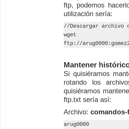
ftp, podemos hacerl
utilización sería:
//Descargar archivo 
wget
ftp://arug0000:gomez
Mantener históric
Si quisiéramos mante
rotando los archiv
quisiéramos mantener
ftp.txt sería así:
Archivo:
comandos-f
arug0000