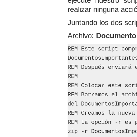
ejecute nuestro scr
realizar ninguna acció
Juntando los dos scri
Archivo:
Documentos
REM Este script comp
DocumentosImportante
REM Después enviará 
REM
REM Colocar este scr
REM Borramos el arch
del DocumentosImport
REM Creamos la nueva
REM La opción -r es 
zip -r DocumentosImp