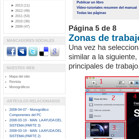
Publicar un libro
►
2013
(11)
Vídeo-tutoriales resumen del manual
►
2012
(49)
Todas las páginas
►
2011
(53)
►
2010
(36)
Página 5 de 8
►
2009
(47)
Zonas de trabaj
MARCADORES SOCIALES
Una vez ha selecciona
similar a la siguient
principales de trabajo
NUESTRA WEB
Mapa del sitio
Revista
Monográficos
ARTÍCULOS RELACIONADOS
2008-04-07 - Monográfico:
Componentes del PC
2008-03-19 - MAN. LA AYUDA DEL
SISTEMA (PARTE 3)
2008-03-19 - MAN. LA AYUDA DEL
SISTEMA (PARTE 2)