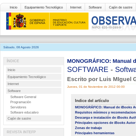
Inicio
Equipamiento Tecnológico
Internet
Software
Cajón de sastre
Sábado, 08 Agosto 2026
MONOGRÁFICO: Manual de 
ÍNDICE
SOFTWARE
-
Softwa
Inicio
Equipamiento Tecnológico
Escrito por Luis MIguel 
Internet
Jueves, 01 de Noviembre de 2012 00:00
Software
Software General
Indice del artículo
Programación
Servidores
MONOGRÁFICO: Manual de iBooks A
Software educativo
Requisitos mínimos y recomendaciones
Descarga e instalación de iBooks Aut
Cajón de sastre
Principales opciones de iBooks Autor p
Zonas de trabajo
REVISTA INTEFP
Principales herramientas