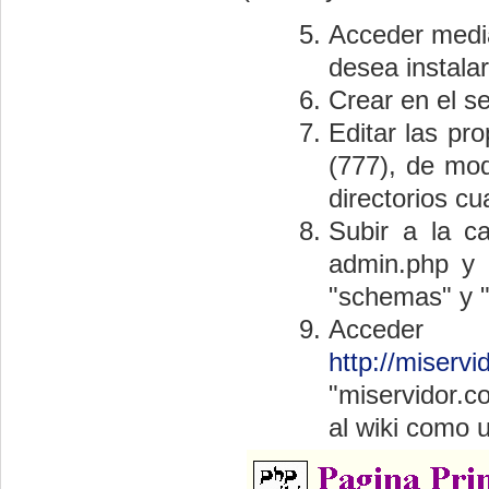
Acceder median
desea instala
Crear en el se
Editar las pr
(777), de mod
directorios c
Subir a la ca
admin.php y l
"schemas" y "
Acce
http://miserv
"miservidor.c
al wiki como u