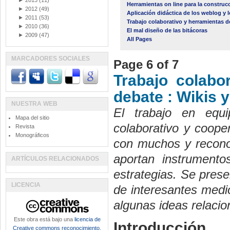
►
2013
(11)
Herramientas on line para la construc
►
2012
(49)
Aplicación didáctica de los weblog y 
►
2011
(53)
Trabajo colaborativo y herramientas d
►
2010
(36)
El mal diseño de las bitácoras
►
2009
(47)
All Pages
MARCADORES SOCIALES
Page 6 of 7
Trabajo colabo
debate : Wikis 
NUESTRA WEB
El trabajo en equ
Mapa del sitio
colaborativo y coope
Revista
Monográficos
con muchos y reconoc
aportan instrumento
ARTÍCULOS RELACIONADOS
estrategias. Se pres
LICENCIA
de interesantes medi
algunas ideas relacio
Este obra está bajo una
licencia de
Introducción.
Creative commons reconocimiento,