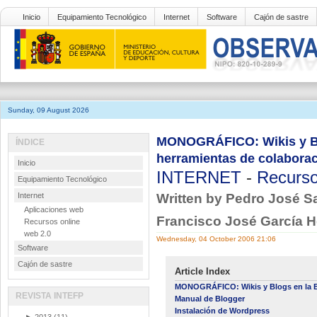
Inicio
Equipamiento Tecnológico
Internet
Software
Cajón de sastre
Sunday, 09 August 2026
MONOGRÁFICO: Wikis y Blo
ÍNDICE
herramientas de colaborac
Inicio
INTERNET
-
Recurso
Equipamiento Tecnológico
Internet
Written by Pedro José Sa
Aplicaciones web
Francisco José García H
Recursos online
web 2.0
Wednesday, 04 October 2006 21:06
Software
Cajón de sastre
Article Index
MONOGRÁFICO: Wikis y Blogs en la 
REVISTA INTEFP
Manual de Blogger
Instalación de Wordpress