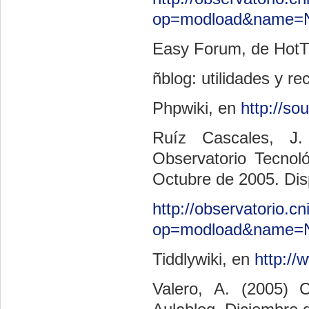
op=modload&name=Ne
Easy Forum, de HotTh
ñblog: utilidades y re
Phpwiki, en
http://so
Ruíz Cascales, J.
Observatorio Tecnoló
Octubre de 2005. Disp
http://observatorio.
op=modload&name=Ne
Tiddlywiki, en
http://
Valero, A. (2005) 