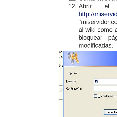
Abrir el
http://miserv
"miservidor.c
al wiki como 
bloquear p
modificadas.