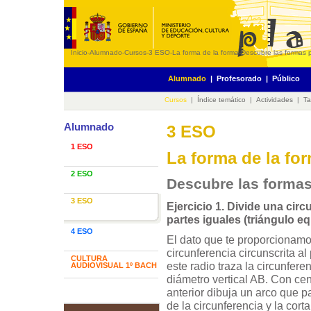
Inicio
-
Alumnado
-
Cursos
-
3 ESO
-
La forma de la forma
-
Descubre las formas p
Alumnado
|
Profesorado
|
Público
Cursos
|
Índice temático
|
Actividades
|
Ta
Alumnado
3 ESO
1 ESO
La forma de la fo
2 ESO
Descubre las formas 
3 ESO
Ejercicio 1. Divide una circ
partes iguales (triángulo eq
4 ESO
El dato que te proporcionamos
circunferencia circunscrita a
CULTURA
este radio traza la circunferen
AUDIOVISUAL 1º BACH
diámetro vertical AB. Con cen
anterior dibuja un arco que p
de la circunferencia y la cort