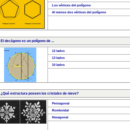
Los vértices del polígono
Al menos dos vértices del polígono
 El decágono es un polígono de ...
12 lados
13 lados
10 lados
. ¿Qué estructura poseen los cristales de nieve?
Pentagonal
Romboidal
Hexagonal