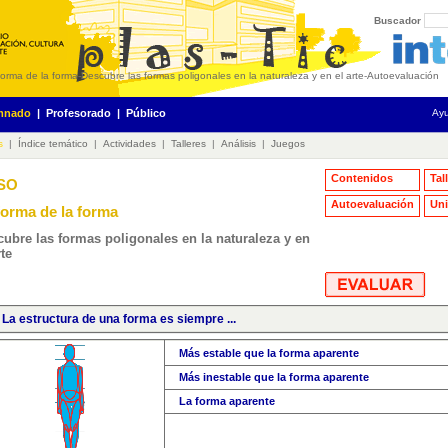
Buscador
forma de la forma
-
Descubre las formas poligonales en la naturaleza y en el arte
-
Autoevaluación
mnado
|
Profesorado
|
Público
Ay
s
|
Índice temático
|
Actividades
|
Talleres
|
Análisis
|
Juegos
Contenidos
Tal
ESO
Autoevaluación
Uni
forma de la forma
ubre las formas poligonales en la naturaleza y en
rte
. La estructura de una forma es siempre ...
Más estable que la forma aparente
Más inestable que la forma aparente
La forma aparente