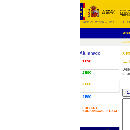
Inicio
-
Alumnado
-
Cursos
-
3 ESO
-
La 
Alu
Curso
Alumnado
3 
La 
1 ESO
Desc
2 ESO
el a
3 ESO
1
4 ESO
CULTURA
AUDIOVISUAL 1º BACH