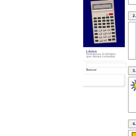
2.
Léxico
Introduzca el término
que desea consultar
3.
4.