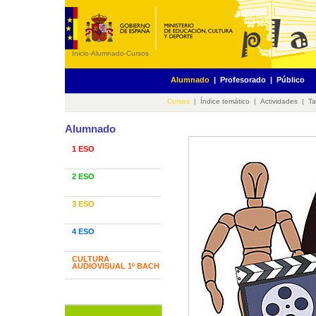
Inicio
-
Alumnado
-
Cursos
Alumnado
|
Profesorado
|
Público
Cursos
|
Índice temático
|
Actividades
|
Ta
Alumnado
1 ESO
2 ESO
3 ESO
4 ESO
CULTURA
AUDIOVISUAL 1º BACH