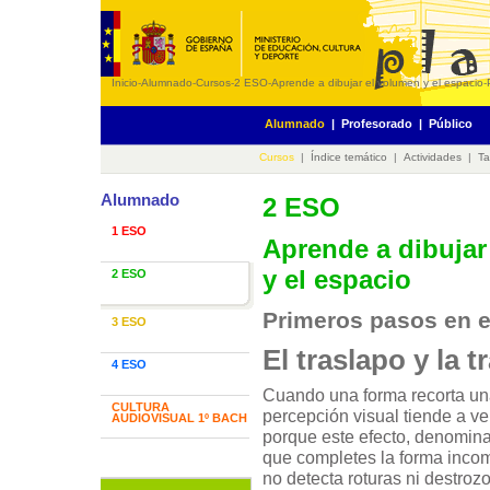
Inicio
-
Alumnado
-
Cursos
-
2 ESO
-
Aprende a dibujar el volumen y el espacio
-
Alumnado
|
Profesorado
|
Público
Cursos
|
Índice temático
|
Actividades
|
Ta
Alumnado
2 ESO
1 ESO
Aprende a dibujar
y el espacio
2 ESO
Primeros pasos en e
3 ESO
El traslapo y la 
4 ESO
Cuando una forma recorta una
CULTURA
percepción visual tiende a v
AUDIOVISUAL 1º BACH
porque este efecto, denomina
que completes la forma incom
no detecta roturas ni destroz