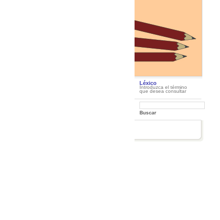
Léxico
Introduzca el término
que desea consultar