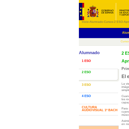
Inicio
-
Alumnado
-
Cursos
-
2 ESO
-
Apr
Alu
Curso
Alumnado
2 
Apr
1 ESO
Pri
2 ESO
El 
La vi
3 ESO
imáge
simpl
4 ESO
Cuand
los r
capaz
CULTURA
Para 
AUDIOVISUAL 1º BACH
cuand
múscu
Asimi
en ni