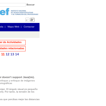
uda
|
Mapa Web
|
Contactar
ler de Actividades
dades relacionadas
0
11
12
13
14
r doesn't support Java(tm).
snfoque y enfoque de imágenes
fotográficas
erjan. El ángulo visual es pequeño
). Por tanto, la tensión de los
ara que percibas mejor las distancias