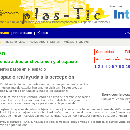
Buscador
ende a dibujar el volumen y el espacio
-
Primeros pasos en el espacio
-
Contenidos
-
11
mnado
|
Profesorado
|
Público
Ay
s
|
Índice temático
|
Actividades
|
Talleres
|
Análisis
|
Juegos
Contenidos
Tal
ESO
Autoevaluación
Uni
ende a dibujar el volumen y el espacio
1
2
3
4
5
6
7
8
9
1
meros pasos en el espacio
espacio real ayuda a la percepción
sión binocular hace que cada uno de tus ojos por separado reciba
nes del mundo exterior ligeramente distintas. Tu cerebro, por
icidad, las funde en una sola imagen tridimensional.
Sorry, your browse
o te mueves por el espacio real los objetos se acercan o se alejan,
Encuadre, Zoom, de
odeas, los tocas. Tu visión, que ha recibido distintas imágenes, es
 de dar una secuencia lógica potenciando la profundidad.
registrar imágenes del mismo objeto, tus dos ojos tienen que hacer que las líneas de visión conv
o el objeto está lejano y se va haciendo más grande a medida que te vas acercando (efecto zoom
los que mueven tus ojos cambia con la distancia, siendo indicador indirecto de la profundidad.
smo, el cristalino, cuya curvatura controla el músculo ciliar, enfoca o desenfoca el campo visual p
veles de profundidad.