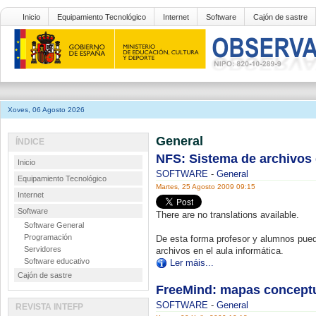
Inicio
Equipamiento Tecnológico
Internet
Software
Cajón de sastre
Xoves, 06 Agosto 2026
General
ÍNDICE
NFS: Sistema de archivos 
Inicio
SOFTWARE
-
General
Equipamiento Tecnológico
Martes, 25 Agosto 2009 09:15
Internet
Software
There are no translations available.
Software General
Programación
De esta forma profesor y alumnos puede
Servidores
archivos en el aula informática.
Software educativo
Ler máis...
Cajón de sastre
FreeMind: mapas concept
SOFTWARE
-
General
REVISTA INTEFP