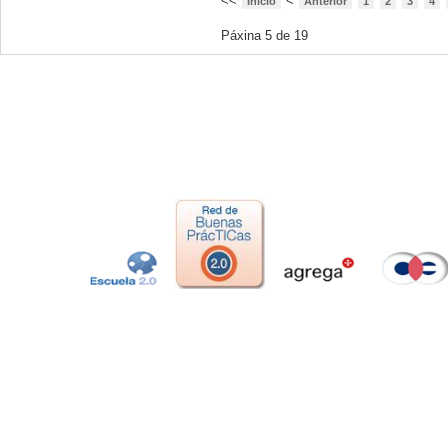
<<
<
Inicio
Anterior
1
2
3
4
Páxina 5 de 19