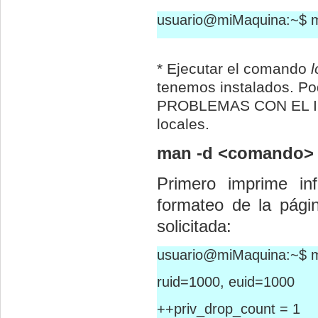
usuario@miMaquina:~$ ma
* Ejecutar el comando
l
tenemos instalados. Po
PROBLEMAS CON EL IDI
locales.
man -d <comando>
Primero imprime in
formateo de la pági
solicitada:
usuario@miMaquina:~$ ma
ruid=1000, euid=1000
++priv_drop_count = 1