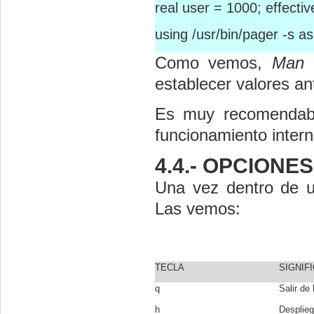
real user = 1000; effecti
using /usr/bin/pager -s a
Como vemos,
Man
h
establecer valores ant
Es muy recomendable
funcionamiento inter
4.4.- OPCIONE
Una vez dentro de 
Las vemos:
TECLA
SIGNIF
q
Salir de 
h
Desplieg