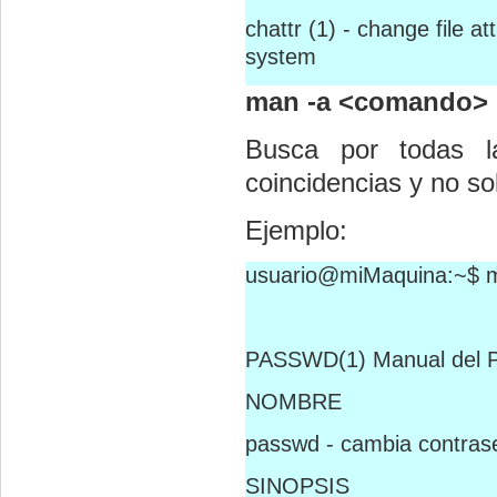
chattr (1) - change file a
system
man -a <comando>
Busca por todas 
coincidencias y no so
Ejemplo:
usuario@miMaquina:~$ m
PASSWD(1) Manual del 
NOMBRE
passwd - cambia contras
SINOPSIS