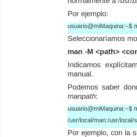
normalmente a
/usr/b
Por ejemplo:
usuario@miMaquina:~$ ma
Seleccionaríamos mo
man -M <path> <c
Indicamos explícit
manual.
Podemos saber dond
manpath
:
usuario@miMaquina:~$ 
/usr/local/man:/usr/local
Por ejemplo, con la 