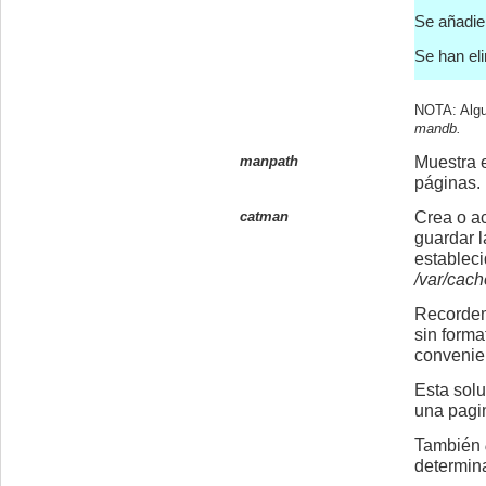
Se añadie
Se han el
NOTA: Algu
mandb.
manpath
Muestra 
páginas.
catman
Crea o ac
guardar l
estableci
/var/cac
Recordem
sin forma
convenie
Esta solu
una pagin
También
determina