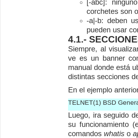
[-abc]: ningun
corchetes son o
-a|-b: deben u
pueden usar co
4.1.- SECCION
Siempre, al visualiz
ve es un banner co
manual donde está ub
distintas secciones 
En el ejemplo anterior
TELNET(1) BSD Gener
Luego, ira seguido d
su funcionamiento (e
comandos
whatis
o
a