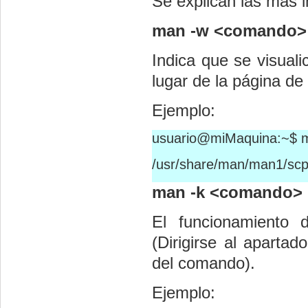
Se explican las más 
man -w <comando>
Indica que se visuali
lugar de la página d
Ejemplo:
usuario@miMaquina:~$ m
/usr/share/man/man1/scp
man -k <comando>
El funcionamiento
(Dirigirse al apart
del comando).
Ejemplo: