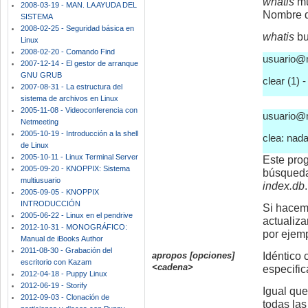
whatis
mu
2008-03-19 - MAN. LA AYUDA DEL
Nombre 
SISTEMA
2008-02-25 - Seguridad básica en
whatis
bu
Linux
2008-02-20 - Comando Find
usuario@m
2007-12-14 - El gestor de arranque
GNU GRUB
clear (1) 
2007-08-31 - La estructura del
sistema de archivos en Linux
2005-11-08 - Videoconferencia con
usuario@m
Netmeeting
2005-10-19 - Introducción a la shell
clea: nad
de Linux
2005-10-11 - Linux Terminal Server
Este prog
2005-09-20 - KNOPPIX: Sistema
búsqueda
multiusuario
index.db
.
2005-09-05 - KNOPPIX
INTRODUCCIÓN
Si hacem
2005-06-22 - Linux en el pendrive
actualiza
2012-10-31 - MONOGRÁFICO:
por ejemp
Manual de iBooks Author
2011-08-30 - Grabación del
apropos [opciones]
Idéntico
escritorio con Kazam
<cadena>
especific
2012-04-18 - Puppy Linux
2012-06-19 - Storify
Igual qu
2012-09-03 - Clonación de
todas la