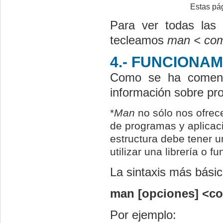
Estas pág
Para ver todas las p
tecleamos
man < co
4.- FUNCIONA
Como se ha comenta
información sobre pro
*
Man
no sólo nos ofrec
de programas y aplica
estructura debe tener 
utilizar una librería o 
La sintaxis más básic
man [opciones] <co
Por ejemplo: