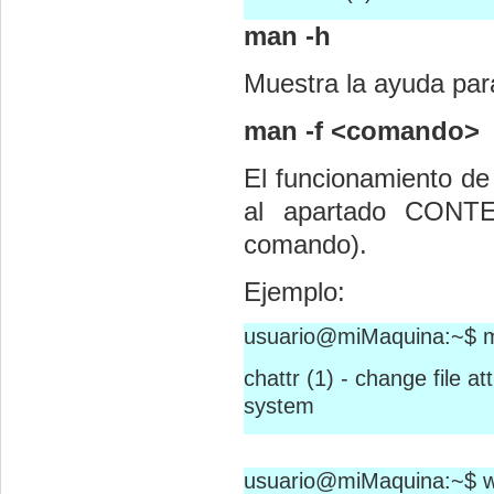
man -h
Muestra la ayuda pa
man -f <comando>
El funcionamiento d
al apartado CONT
comando).
Ejemplo:
usuario@miMaquina:~$ ma
chattr (1) - change file a
system
usuario@miMaquina:~$ wh