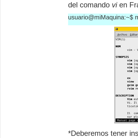
del comando
vi
en Fr
usuario@miMaquina:~$ ma
*Deberemos tener ins