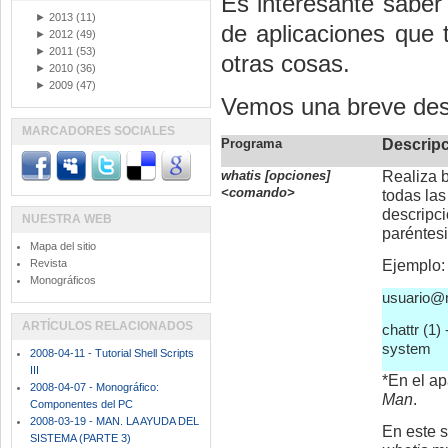
Es interesante saber
►
2013
(11)
de aplicaciones que 
►
2012
(49)
►
2011
(53)
otras cosas.
►
2010
(36)
►
2009
(47)
Vemos una breve desc
MARCADORES SOCIALES
Programa
Descrip
whatis [opciones]
Realiza 
<comando>
todas la
descripci
NUESTRA WEB
paréntesi
Mapa del sitio
Revista
Ejemplo:
Monográficos
usuario@m
ARTÍCULOS RELACIONADOS
chattr (1)
system
2008-04-11 - Tutorial Shell Scripts
III
*En el a
2008-04-07 - Monográfico:
Man
.
Componentes del PC
2008-03-19 - MAN. LA AYUDA DEL
En este s
SISTEMA (PARTE 3)