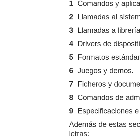
1
 Comandos y aplica
2
 Llamadas al sistem
3
 Llamadas a librerí
4
 Drivers de disposi
5
 Formatos estándar
6
 Juegos y demos.
7
 Ficheros y docum
8
 Comandos de admi
9
 Especificaciones e
Además de estas secc
letras: