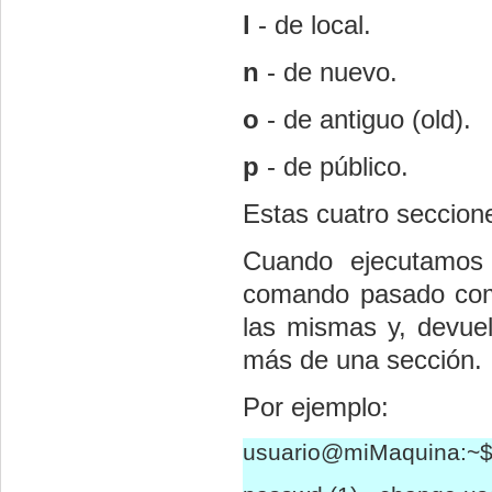
l
- de local.
n
- de nuevo.
o
- de antiguo (old).
p
- de público.
Estas cuatro seccion
Cuando ejecutamo
comando pasado como
las mismas y, devuel
más de una sección.
Por ejemplo:
usuario@miMaquina:~$