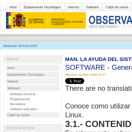
Inicio
Equipamiento Tecnológico
Internet
Software
Cajón de sastre
Dimanche, 09 Août 2026
MAN. LA AYUDA DEL SIST
ÍNDICE
SOFTWARE
-
Gener
Inicio
Equipamiento Tecnológico
Mercredi, 19 Mars 2008 10:07
Internet
There are no translati
Software
Software General
Programación
Conoce como utilizar
Servidores
Software educativo
Linux.
Cajón de sastre
3.1.- CONTENI
REVISTA INTEFP