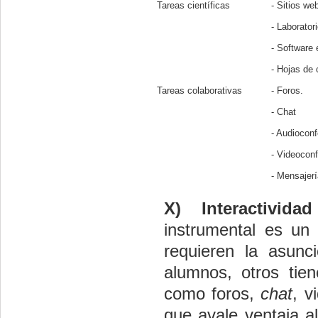
Tareas científicas
- Sitios we
- Laboratori
- Software 
- Hojas de 
Tareas colaborativas
- Foros.
- Chat
- Audioconf
- Videoconf
- Mensajerí
X)
Interactividad
instrumental es un
requieren la asunc
alumnos, otros tie
como foros,
chat
, v
que avale ventaja al