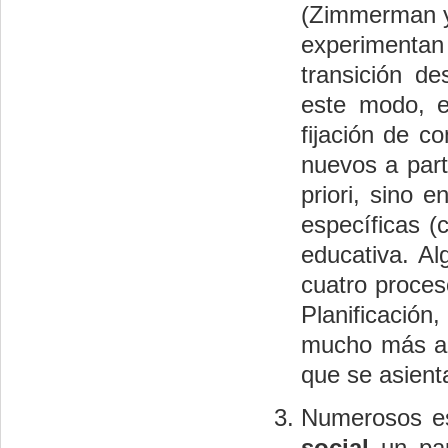
(Zimmerman y 
experimentan
transición d
este modo, e
fijación de c
nuevos a part
priori, sino
específicas (
educativa. A
cuatro proces
Planificación
mucho más all
que se asient
Numerosos es
social
un pap