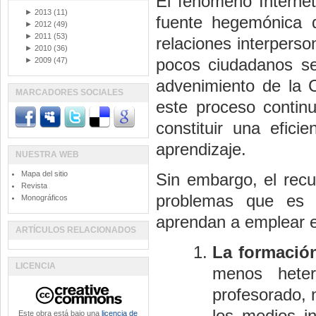
El fenómeno Interne
►
2013
(11)
fuente hegemónica d
►
2012
(49)
►
2011
(53)
relaciones interperso
►
2010
(36)
pocos ciudadanos se
►
2009
(47)
advenimiento de la 
MARCADORES SOCIALES
este proceso continu
constituir una efic
aprendizaje.
NUESTRA WEB
Mapa del sitio
Sin embargo, el rec
Revista
problemas que es 
Monográficos
aprendan a emplear e
ARTÍCULOS RELACIONADOS
La formació
LICENCIA
menos heter
profesorado, 
los medios i
Este obra está bajo una
licencia de