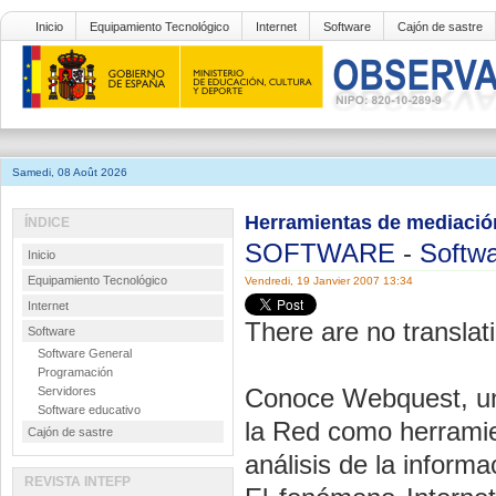
Inicio
Equipamiento Tecnológico
Internet
Software
Cajón de sastre
Samedi, 08 Août 2026
Herramientas de mediación
ÍNDICE
SOFTWARE
-
Softwa
Inicio
Equipamiento Tecnológico
Vendredi, 19 Janvier 2007 13:34
Internet
There are no translati
Software
Software General
Programación
Conoce Webquest, un 
Servidores
Software educativo
la Red como herramie
Cajón de sastre
análisis de la informa
REVISTA INTEFP