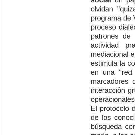
olvidan "qui
programa de V
proceso dialé
patrones de 
actividad pr
mediacional e
estimula la c
en una "red d
marcadores d
interacción g
operacionales 
El protocolo
de los conoc
búsqueda com