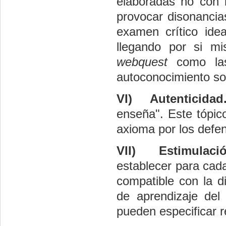
elaboradas no con l
provocar disonancias
examen crítico idea
llegando por si m
webquest
como las
autoconocimiento son
VI)
Autenticidad.
enseña". Este tópico
axioma por los defe
VII)
Estimulaci
establecer para cad
compatible con la di
de aprendizaje del
pueden especificar r