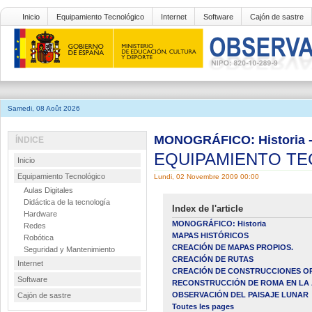
Inicio
Equipamiento Tecnológico
Internet
Software
Cajón de sastre
Samedi, 08 Août 2026
MONOGRÁFICO: Historia
ÍNDICE
EQUIPAMIENTO T
Inicio
Equipamiento Tecnológico
Lundi, 02 Novembre 2009 00:00
Aulas Digitales
Didáctica de la tecnología
Index de l'article
Hardware
MONOGRÁFICO: Historia
Redes
MAPAS HISTÓRICOS
Robótica
CREACIÓN DE MAPAS PROPIOS.
Seguridad y Mantenimiento
CREACIÓN DE RUTAS
Internet
CREACIÓN DE CONSTRUCCIONES OP
Software
RECONSTRUCCIÓN DE ROMA EN LA 
OBSERVACIÓN DEL PAISAJE LUNAR
Cajón de sastre
Toutes les pages