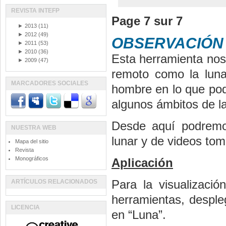
REVISTA INTEFP
Page 7 sur 7
►
2013
(11)
►
2012
(49)
OBSERVACIÓN 
►
2011
(53)
►
2010
(36)
Esta herramienta nos 
►
2009
(47)
remoto como la luna
MARCADORES SOCIALES
hombre en lo que podr
algunos ámbitos de la
Desde aquí podremos
NUESTRA WEB
lunar y de videos to
Mapa del sitio
Revista
Monográficos
Aplicación
Para la visualizaci
ARTÍCULOS RELACIONADOS
herramientas, desple
LICENCIA
en “Luna”.