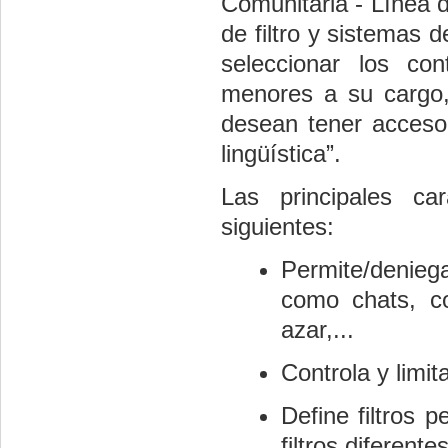
Comunitaria - Línea d
de filtro y sistemas 
seleccionar los co
menores a su cargo, 
desean tener acceso,
lingüística”.
Las principales car
siguientes:
Permite/deniega
como chats, co
azar,...
Controla y limi
Define filtros 
filtros diferent