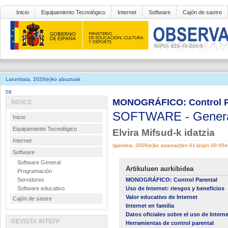
Inicio
Equipamiento Tecnológico
Internet
Software
Cajón de sastre
Larunbata, 2026(e)ko abuztuak
08
MONOGRÁFICO: Control Par
ÍNDICE
SOFTWARE
-
Gener
Inicio
Equipamiento Tecnológico
Elvira Mifsud-k idatzia
Internet
Igandea, 2009(e)ko azaroa(r)en 01-(e)an 00:00e
Software
Software General
Artikuluen aurkibidea
Programación
Servidores
MONOGRÁFICO: Control Parental
Software educativo
Uso de Internet: riesgos y beneficios
Valor educativo de Internet
Cajón de sastre
Internet en familia
Datos oficiales sobre el uso de Intern
REVISTA INTEFP
Herramientas de control parental