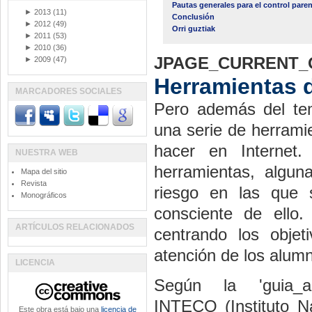
Pautas generales para el control paren
►
2013
(11)
Conclusión
►
2012
(49)
Orri guztiak
►
2011
(53)
►
2010
(36)
JPAGE_CURRENT_
►
2009
(47)
Herramientas d
MARCADORES SOCIALES
Pero además del tem
una serie de herrami
hacer en Internet.
NUESTRA WEB
herramientas, algun
Mapa del sitio
Revista
riesgo en las que 
Monográficos
consciente de ello
ARTÍCULOS RELACIONADOS
centrando los objet
atención de los alum
LICENCIA
Según la 'guia_acti
INTECO (Instituto N
Este obra está bajo una
licencia de