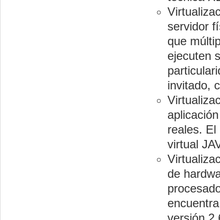
Virtualiza
servidor f
que múltip
ejecuten s
particular
invitado,
Virtualiza
aplicació
reales. E
virtual JA
Virtualiza
de hardwar
procesado
encuentra 
versión 2.