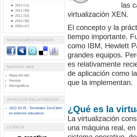
las c
►
2013
(11)
►
2012
(49)
virtualización XEN.
►
2011
(53)
►
2010
(36)
El concepto y la práct
►
2009
(47)
tiempo importante. 
MARCADORES SOCIALES
como IBM, Hewlett Pa
grandes equipos. Pero
es relativamente reci
NUESTRA WEB
de aplicación como l
Mapa del sitio
que la implementan.
Revista
Monográficos
ARTÍCULOS RELACIONADOS
¿Qué es la virtu
2012-10-25 - Terminales ZeroClient
en entornos educativos
La virtualización cons
una máquina real, en
LICENCIA
sistema operativo, de