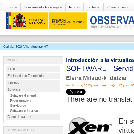
Inicio
Equipamiento Tecnológico
Internet
Software
Cajón de sastre
Ostirala, 2026(e)ko abuztuak 07
Introducción a la virtuali
ÍNDICE
SOFTWARE
-
Servid
Inicio
Equipamiento Tecnológico
Elvira Mifsud-k idatzia
Internet
Astelehena, 2012(e)ko abendua(r)en 17-(e)an 0
Software
Software General
There are no translati
Programación
Servidores
Software educativo
Cajón de sastre
En e
virt
REVISTA INTEFP