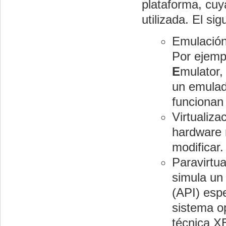
plataforma, cuy
utilizada. El si
Emulación
Por ejemp
E
mulator,
un emulad
funcionan
Virtualiza
hardware 
modificar
Paravirtua
simula un
(API) esp
sistema op
técnica 