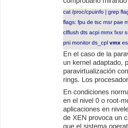
comprobarlo mirando s
cat /proc/cpuinfo | grep fla
flags: fpu de tsc msr pae
clflush dts acpi mmx fxsr 
pni monitor ds_cpl
vmx
es
En el caso de la parav
un kernel adaptado, p
paravirtualización con
rings. Los procesador
En condiciones normal
en el nivel 0 o root-m
aplicaciones en nivel
de XEN provoca un ca
que el sistema operati