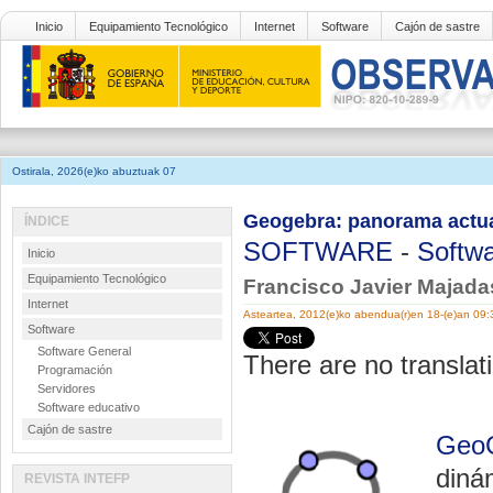
Inicio
Equipamiento Tecnológico
Internet
Software
Cajón de sastre
Ostirala, 2026(e)ko abuztuak 07
Geogebra: panorama actua
ÍNDICE
SOFTWARE
-
Softwa
Inicio
Equipamiento Tecnológico
Francisco Javier Majada
Internet
Asteartea, 2012(e)ko abendua(r)en 18-(e)an 09
Software
Software General
There are no translati
Programación
Servidores
Software educativo
Cajón de sastre
Geo
diná
REVISTA INTEFP