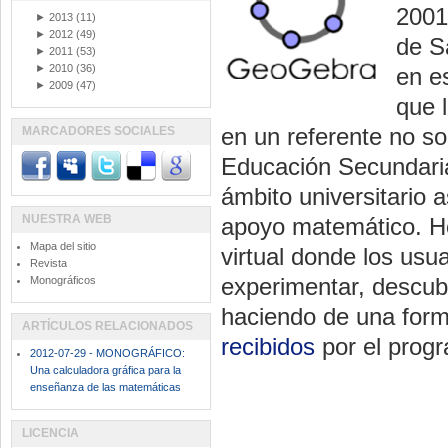
2001
►
2013
(11)
►
2012
(49)
de S
►
2011
(53)
►
2010
(36)
en es
►
2009
(47)
que 
en un referente no so
MARCADORES SOCIALES
Educación Secundaria
ámbito universitario 
NUESTRA WEB
apoyo matemático. Ho
Mapa del sitio
virtual donde los usu
Revista
experimentar, descubri
Monográficos
haciendo de una form
ARTÍCULOS RELACIONADOS
recibidos
por el progr
2012-07-29 - MONOGRÁFICO:
Una calculadora gráfica para la
enseñanza de las matemáticas
LICENCIA