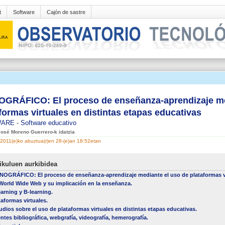
t
Software
Cajón de sastre
GRÁFICO: El proceso de enseñanza-aprendizaje me
formas virtuales en distintas etapas educativas
WARE
-
Software educativo
José Moreno Guerrero-k idatzia
2011(e)ko abuztua(r)en 28-(e)an 18:52etan
ikuluen aurkibidea
OGRÁFICO: El proceso de enseñanza-aprendizaje mediante el uso de plataformas vir
World Wide Web y su implicación en la enseñanza.
earning y B-learning.
taformas virtuales.
udios sobre el uso de plataformas virtuales en distintas etapas educativas.
ntes bibliográfica, webgrafía, videografía, hemerografía.