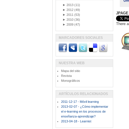
Orr
►
2013
(11)
►
2012
(49)
JPAGE
►
2011
(53)
►
2010
(36)
There a
►
2009
(47)
MARCADORES SOCIALES
NUESTRA WEB
Mapa del sitio
Revista
Monográficos
ARTÍCULOS RELACIONADOS
2011-12-17 - Móvil learning
2013-02-07 - ¿Cómo implementar
el e-learning en los procesos de
enseñanza-aprendizaje?
2013-04-18 - Learnist