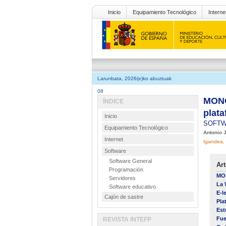
Inicio
Equipamiento Tecnológico
Interne
Larunbata, 2026(e)ko abuztuak
08
MONO
ÍNDICE
plata
Inicio
SOFT
Equipamiento Tecnológico
Antonio 
Internet
Igandea, 
Software
Software General
Art
Programación
MON
Servidores
La 
Software educativo
E-l
Cajón de sastre
Pla
Est
Fue
REVISTA INTEFP