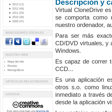
Descripción y c
►
2013
(11)
Virtual CloneDrive es
►
2012
(49)
►
2011
(53)
se comporta como u
►
2010
(36)
►
2009
(47)
nuestro ordenador, au
MARCADORES SOCIALES
Para ser más exacto
CD/DVD virtuales, y 
Windows.
NUESTRA WEB
Es capaz de correr 
Mapa del sitio
Revista
CCD...
Monográficos
Es una aplicación e
ARTÍCULOS RELACIONADOS
otros s.o. como lin
inmediato a través d
LICENCIA
desde la aplicación v
Este obra está bajo una
licencia de