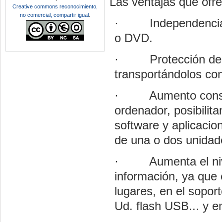
Las ventajas que ofre
Creative commons reconocimiento,
no comercial, compartir igual
.
·
Independencia
o DVD.
·
Protección de
transportándolos co
·
Aumento consi
ordenador, posibili
software y aplicacion
de una o dos unidade
·
Aumenta el ni
información, ya que 
lugares, en el soport
Ud. flash USB... y e