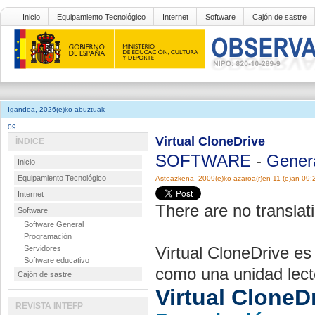
Inicio
Equipamiento Tecnológico
Internet
Software
Cajón de sastre
Igandea, 2026(e)ko abuztuak
09
Virtual CloneDrive
ÍNDICE
SOFTWARE
-
Gener
Inicio
Equipamiento Tecnológico
Asteazkena, 2009(e)ko azaroa(r)en 11-(e)an 09:
Internet
There are no translati
Software
Software General
Programación
Virtual CloneDrive es
Servidores
Software educativo
como una unidad lec
Cajón de sastre
Virtual CloneD
REVISTA INTEFP