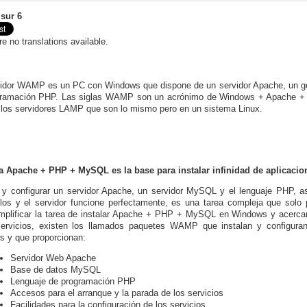
sur 6
re no translations available.
idor WAMP es un PC con Windows que dispone de un servidor Apache, un ge
gramación PHP. Las siglas WAMP son un acrónimo de Windows + Apache +
 los servidores LAMP que son lo mismo pero en un sistema Linux.
a Apache + PHP + MySQL es la base para instalar infinidad de aplicaci
r y configurar un servidor Apache, un servidor MySQL y el lenguaje PHP, as
llos y el servidor funcione perfectamente, es una tarea compleja que solo
mplificar la tarea de instalar Apache + PHP + MySQL en Windows y acercar al
ervicios, existen los llamados paquetes WAMP que instalan y configura
 y que proporcionan:
Servidor Web Apache
Base de datos MySQL
Lenguaje de programación PHP
Accesos para el arranque y la parada de los servicios
Facilidades para la configuración de los servicios