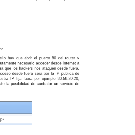
or.
llo hay que abrir el puerto 80 del router y
olutamente necesario acceder desde Internet a
para que los hackers nos ataquen desde fuera.
acceso desde fuera será por la IP pública de
tra IP fija fuera por ejemplo 80.58.20.20,
te la posibilidad de contratar un servicio de