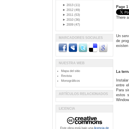
►
2013
(11)
Page 1 
►
2012
(49)
►
2011
(53)
There a
►
2010
(36)
►
2009
(47)
Un serv
MARCADORES SOCIALES
de pro
existen
NUESTRA WEB
Mapa del sitio
La tern
Revista
Instala
Monográficos
entre e
Para si
ARTÍCULOS RELACIONADOS
estos s
Windows
LICENCIA
Este obra está bajo una
licencia de