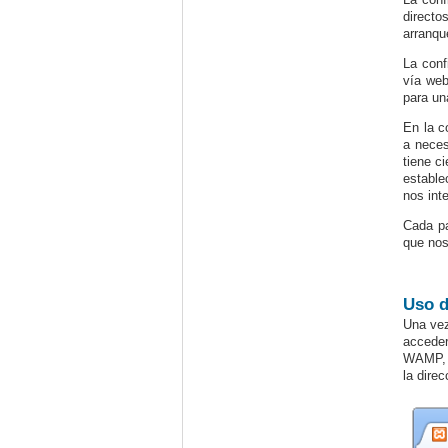
directo
arranqu
La conf
vía web
para un
En la c
a neces
tiene c
estable
nos int
Cada pa
que nos
Uso 
Una vez
accede
WAMP, t
la dire