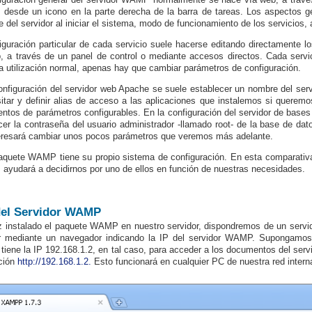
s desde un icono en la parte derecha de la barra de tareas. Los aspectos g
e del servidor al iniciar el sistema, modo de funcionamiento de los servicios, 
iguración particular de cada servicio suele hacerse editando directamente lo
, a través de un panel de control o mediante accesos directos. Cada servi
a utilización normal, apenas hay que cambiar parámetros de configuración.
onfiguración del servidor web Apache se suele establecer un nombre del servid
itar y definir alias de acceso a las aplicaciones que instalemos si quere
ientos de parámetros configurables. En la configuración del servidor de ba
cer la contraseña del usuario administrador -llamado root- de la base de da
eresará cambiar unos pocos parámetros que veremos más adelante.
quete WAMP tiene su propio sistema de configuración. En esta comparativa
 ayudará a decidirnos por uno de ellos en función de nuestras necesidades.
del Servidor WAMP
 instalado el paquete WAMP en nuestro servidor, dispondremos de un servi
r mediante un navegador indicando la IP del servidor WAMP. Supongamo
iene la IP 192.168.1.2, en tal caso, para acceder a los documentos del serv
cción
http://192.168.1.2.
Esto funcionará en cualquier PC de nuestra red intern