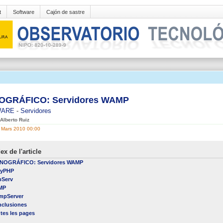
t
Software
Cajón de sastre
GRÁFICO: Servidores WAMP
WARE
-
Servidores
 Alberto Ruiz
1 Mars 2010 00:00
ex de l'article
NOGRÁFICO: Servidores WAMP
syPHP
pServ
MP
mpServer
clusiones
tes les pages