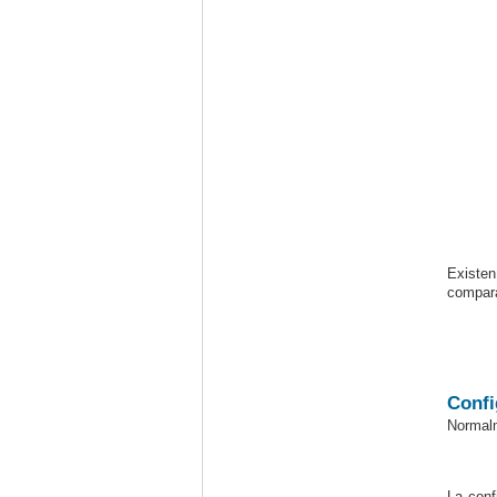
Existen
compara
Confi
Normalm
La conf