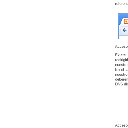
referen
Acceso 
Existe 
redirig
nuestro
En el c
nuestro
deberem
DNS din
Acceso 