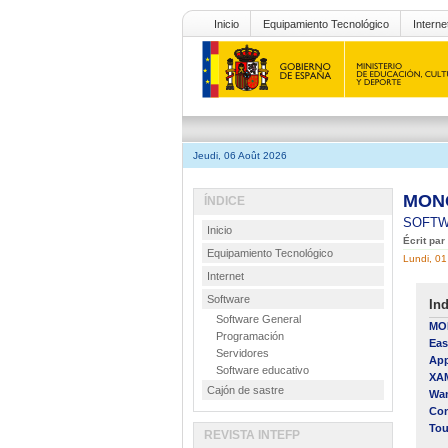
Inicio
Equipamiento Tecnológico
Interne
Jeudi, 06 Août 2026
MONO
ÍNDICE
SOFT
Inicio
Écrit par
Equipamiento Tecnológico
Lundi, 0
Internet
Software
Ind
Software General
MO
Programación
Ea
Servidores
Ap
Software educativo
XA
Cajón de sastre
Wa
Con
Tou
REVISTA INTEFP