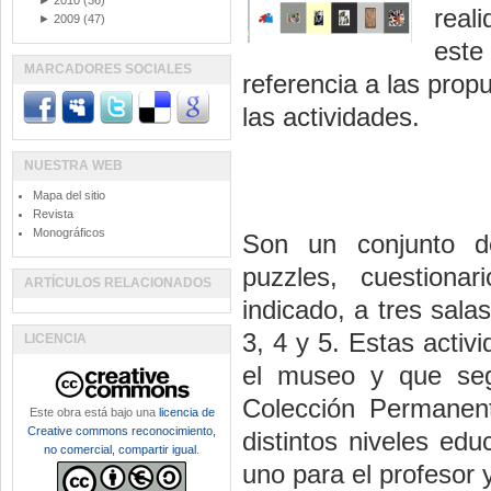
►
2010
(36)
real
►
2009
(47)
este
MARCADORES SOCIALES
referencia a las pro
las actividades.
NUESTRA WEB
Mapa del sitio
Revista
Monográficos
Son un conjunto
puzzles, cuestiona
ARTÍCULOS RELACIONADOS
indicado, a tres sala
3, 4 y 5. Estas acti
LICENCIA
el museo y que seg
Colección Permanent
Este obra está bajo una
licencia de
Creative commons reconocimiento,
distintos niveles ed
no comercial, compartir igual
.
uno para el profesor 