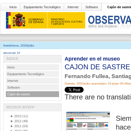
Inicio
Equipamiento Tecnológico
Internet
Software
Cajón de sastr
Astelehena, 2026(e)ko
abuztuak 10
Aprender en el museo
ÍNDICE
CAJON DE SASTR
Inicio
Equipamiento Tecnológico
Fernando Fullea, Santia
Internet
Ostirala, 2002(e)ko azaroa(r)en 15-(e)an 00:49e
Software
Cajón de sastre
There are no translati
REVISTA INTEFP
►
2013
(11)
Siem
►
2012
(49)
hacer
►
2011
(53)