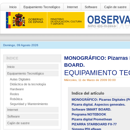
Inicio
Equipamiento Tecnológico
Internet
Software
Cajón de sastre
Domingo, 09 Agosto 2026
MONOGRÁFICO: Pizarras Di
ÍNDICE
BOARD.
Inicio
EQUIPAMIENTO T
Equipamiento Tecnológico
Aulas Digitales
Miércoles, 11 de Marzo de 2009 00:00
Didáctica de la tecnología
Hardware
Indice del artículo
Redes
Robótica
MONOGRÁFICO: Pizarras Digitales (Pr
Seguridad y Mantenimiento
Pizarra digital. Aspectos generales.
Software SMART BOARD.
Internet
Programa NOTEBOOK
Software
Pizarra digital Promethean
Cajón de sastre
PIZARRA STARBOARD FX-77
Sistema PDI eBeam