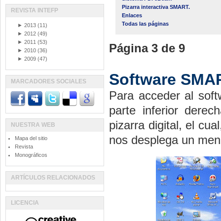
Pizarra interactiva SMART.
REVISTA INTEFP
Enlaces
Todas las páginas
►
2013
(11)
►
2012
(49)
►
2011
(53)
Página 3 de 9
►
2010
(36)
►
2009
(47)
Software SMA
MARCADORES SOCIALES
Para acceder al so
parte inferior dere
pizarra digital, el cu
NUESTRA WEB
nos desplega un menú
Mapa del sitio
Revista
Monográficos
ARTÍCULOS RELACIONADOS
LICENCIA