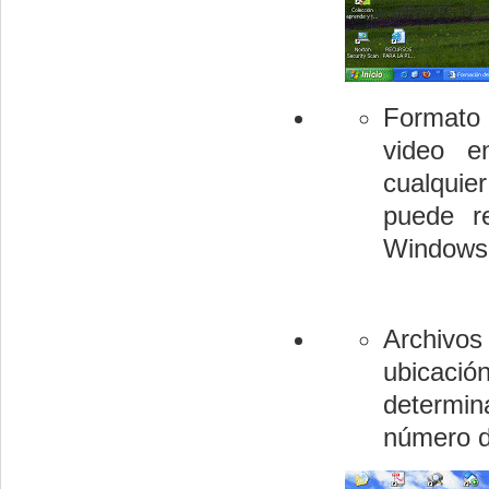
Formato 
video e
cualquie
puede r
Windows 
Archivos 
ubicació
determina
número d