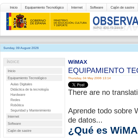
Inicio
Equipamiento Tecnológico
Internet
Software
Cajón de sastre
Sunday, 09 August 2026
WiMAX
ÍNDICE
EQUIPAMIENTO T
Inicio
Equipamiento Tecnológico
Thursday, 04 May 2006 13:14
Aulas Digitales
Didáctica de la tecnología
There are no translati
Hardware
Redes
Robótica
Aprende todo sobre W
Seguridad y Mantenimiento
Internet
de datos...
Software
¿Qué es WiM
Cajón de sastre