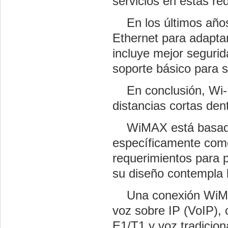
servicios en estas re
En los últimos años
Ethernet para adapta
incluye mejor segurid
soporte básico para s
En conclusión, Wi-Fi
distancias cortas dent
WiMAX está basado 
específicamente como
requerimientos para p
su diseño contempla l
Una conexión WiMAX
voz sobre IP (VoIP),
E1/T1 y voz tradicion