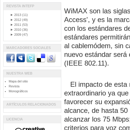
REVISTA INTEFP
WiMAX son las siglas 
►
2013
(11)
Access', y es la marc
►
2012
(49)
►
2011
(53)
con los estándares d
►
2010
(36)
►
2009
(47)
estándares permitirá
al cablemódem, sin c
MARCADORES SOCIALES
nuevo estándar será 
(IEEE 802.11).
NUESTRA WEB
Mapa del sitio
El impacto de esta n
Revista
extraordinario ya qu
Monográficos
favorecer su expansió
ARTÍCULOS RELACIONADOS
alcance, de hasta 50
alcanzar los 75 Mbps;
LICENCIA
criterios para voz co