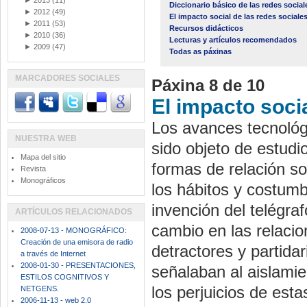
►
2013
(11)
Diccionario básico de las redes social
►
2012
(49)
El impacto social de las redes sociale
►
2011
(53)
Recursos didácticos
►
2010
(36)
Lecturas y artículos recomendados
►
2009
(47)
Todas as páxinas
MARCADORES SOCIALES
Páxina 8 de 10
El impacto socia
Los avances tecnológ
NUESTRA WEB
sido objeto de estudi
Mapa del sitio
formas de relación s
Revista
Monográficos
los hábitos y costumb
invención del telégraf
ARTÍCULOS RELACIONADOS
cambio en las relaci
2008-07-13 - MONOGRÁFICO:
Creación de una emisora de radio
detractores y partida
a través de Internet
2008-01-30 - PRESENTACIONES,
señalaban al aislamie
ESTILOS COGNITIVOS Y
los perjuicios de est
NETGENS.
2006-11-13 - web 2.0