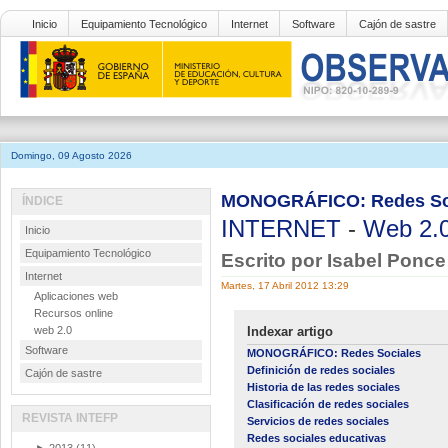
Inicio
Equipamiento Tecnológico
Internet
Software
Cajón de sastre
Domingo, 09 Agosto 2026
MONOGRÁFICO: Redes Socia
ÍNDICE
INTERNET
-
Web 2.
Inicio
Equipamiento Tecnológico
Escrito por Isabel Ponc
Internet
Martes, 17 Abril 2012 13:29
Aplicaciones web
Recursos online
web 2.0
Indexar artigo
Software
MONOGRÁFICO: Redes Sociales
Definición de redes sociales
Cajón de sastre
Historia de las redes sociales
Clasificación de redes sociales
REVISTA INTEFP
Servicios de redes sociales
Redes sociales educativas