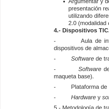
Argumentar y de
presentación re
utilizando dife
2.0 (modalidad
4.- Dispositivos TIC
-
Aula de i
dispositivos de almac
-
Software
de tr
-
Software
d
maqueta base).
-
Plataforma de 
-
Hardware
y
so
5.- Metodología de tr