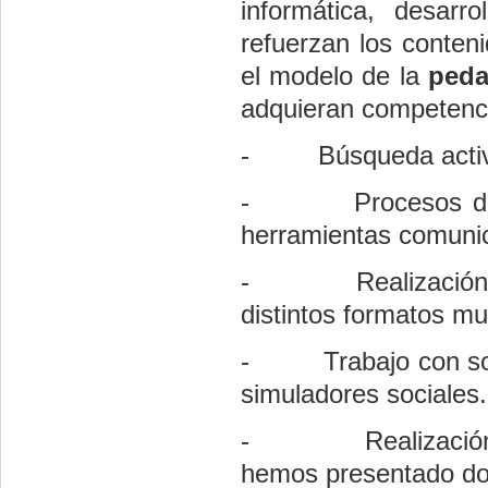
informática, desarr
refuerzan los conten
el modelo de la
peda
adquieran competenci
-
Búsqueda activ
-
Procesos d
herramientas comunic
-
Realizació
distintos formatos mu
-
Trabajo con s
simuladores sociales.
-
Realizaci
hemos presentado do