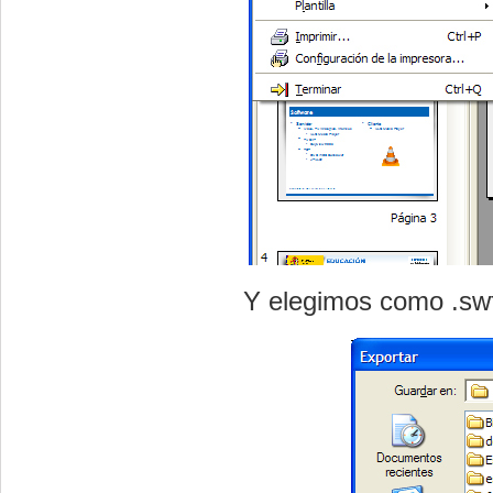
Y elegimos como
.sw