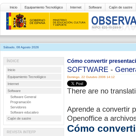
Inicio
Equipamiento Tecnológico
Internet
Software
Cajón de sastre
Sábado, 08 Agosto 2026
Cómo convertir presentaci
ÍNDICE
SOFTWARE
-
Gener
Inicio
Equipamiento Tecnológico
Domingo, 22 Outubro 2006 14:12
Internet
There are no translati
Software
Software General
Programación
Aprende a convertir 
Servidores
Software educativo
Openoffice a archivos
Cajón de sastre
Cómo converti
REVISTA INTEFP