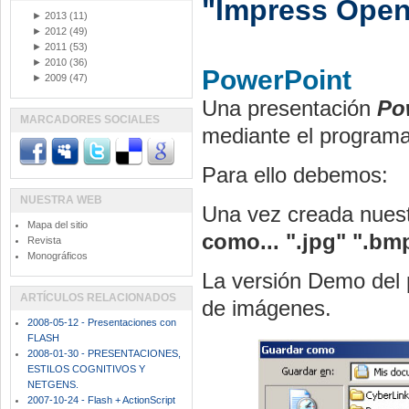
"Impress Open
►
2013
(11)
►
2012
(49)
►
2011
(53)
►
2010
(36)
PowerPoint
►
2009
(47)
Una presentación
Po
MARCADORES SOCIALES
mediante el program
Para ello debemos:
NUESTRA WEB
Una vez creada nues
Mapa del sitio
como...
".jpg" ".bm
Revista
Monográficos
La versión Demo del p
ARTÍCULOS RELACIONADOS
de imágenes.
2008-05-12 - Presentaciones con
FLASH
2008-01-30 - PRESENTACIONES,
ESTILOS COGNITIVOS Y
NETGENS.
2007-10-24 - Flash + ActionScript