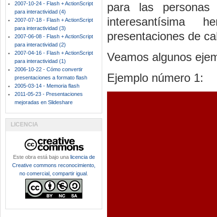
2007-10-24 - Flash + ActionScript
para las personas
para interactividad (4)
interesantísima 
2007-07-18 - Flash + ActionScript
para interactividad (3)
presentaciones de cal
2007-06-08 - Flash + ActionScript
para interactividad (2)
2007-04-16 - Flash + ActionScript
Veamos algunos ejem
para interactividad (1)
2006-10-22 - Cómo convertir
Ejemplo número 1:
presentaciones a formato flash
2005-03-14 - Memoria flash
2011-05-23 - Presentaciones
mejoradas en Slideshare
LICENCIA
Este obra está bajo una
licencia de
Creative commons reconocimiento,
no comercial, compartir igual
.