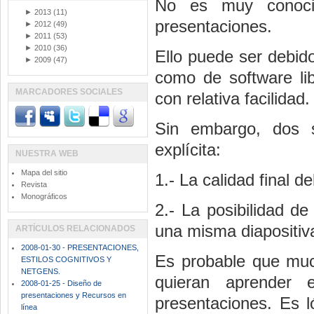
No es muy conocid
►
2013
(11)
presentaciones.
►
2012
(49)
►
2011
(53)
►
2010
(36)
Ello puede ser debid
►
2009
(47)
como de software lib
MARCADORES SOCIALES
con relativa facilidad.
Sin embargo, dos 
explícita:
NUESTRA WEB
Mapa del sitio
1.- La calidad final de
Revista
Monográficos
2.- La posibilidad d
una misma diapositiva
ARTÍCULOS RELACIONADOS
2008-01-30 - PRESENTACIONES,
Es probable que muc
ESTILOS COGNITIVOS Y
NETGENS.
quieran aprender 
2008-01-25 - Diseño de
presentaciones y Recursos en
presentaciones. Es l
línea