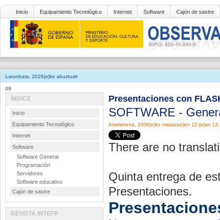
Inicio
Equipamiento Tecnológico
Internet
Software
Cajón de sastre
Larunbata, 2026(e)ko abuztuak
08
Presentaciones con FLAS
ÍNDICE
SOFTWARE
-
Gener
Inicio
Equipamiento Tecnológico
Astelehena, 2008(e)ko maiatza(r)en 12-(e)an 12
Internet
There are no translati
Software
Software General
Programación
Quinta entrega de est
Servidores
Software educativo
Presentaciones.
Cajón de sastre
Presentacion
REVISTA INTEFP