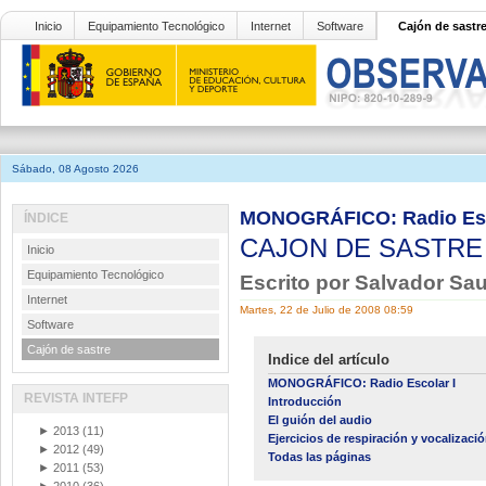
Inicio
Equipamiento Tecnológico
Internet
Software
Cajón de sastr
Sábado, 08 Agosto 2026
MONOGRÁFICO: Radio Esc
ÍNDICE
CAJON DE SASTR
Inicio
Equipamiento Tecnológico
Escrito por Salvador Sa
Internet
Martes, 22 de Julio de 2008 08:59
Software
Cajón de sastre
Indice del artículo
MONOGRÁFICO: Radio Escolar I
REVISTA INTEFP
Introducción
El guión del audio
►
2013
(11)
Ejercicios de respiración y vocalizaci
►
2012
(49)
Todas las páginas
►
2011
(53)