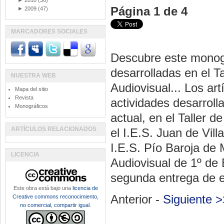
►
2010
(36)
Página 1 de 4
►
2009
(47)
MARCADORES SOCIALES
Descubre este monogr
desarrolladas en el T
NUESTRA WEB
Audiovisual... Los ar
Mapa del sitio
Revista
actividades desarrol
Monográficos
actual, en el Taller 
ARTÍCULOS RELACIONADOS
el I.E.S. Juan de Vi
I.E.S. Pío Baroja de 
LICENCIA
Audiovisual de 1º de 
segunda entrega de e
Este obra está bajo una
licencia de
Anterior -
Siguiente >
Creative commons reconocimiento,
no comercial, compartir igual
.