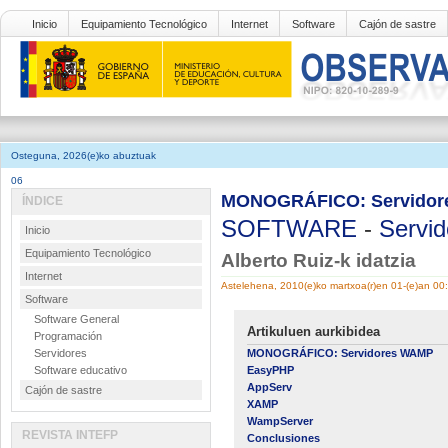
Inicio
Equipamiento Tecnológico
Internet
Software
Cajón de sastre
Osteguna, 2026(e)ko abuztuak
06
MONOGRÁFICO: Servido
ÍNDICE
SOFTWARE
-
Servid
Inicio
Equipamiento Tecnológico
Alberto Ruiz-k idatzia
Internet
Astelehena, 2010(e)ko martxoa(r)en 01-(e)an 00
Software
Software General
Artikuluen aurkibidea
Programación
Servidores
MONOGRÁFICO: Servidores WAMP
Software educativo
EasyPHP
AppServ
Cajón de sastre
XAMP
WampServer
REVISTA INTEFP
Conclusiones