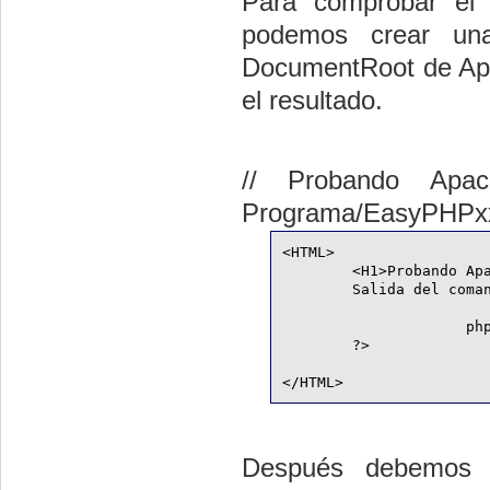
Para comprobar el 
podemos crear una
DocumentRoot de Apa
el resultado.
// Probando Apac
Programa/EasyPHPx
<HTML>
        <H1>Probando Ap
        Salida del coma
             ph
        ?>      
</HTML>
Después debemos a