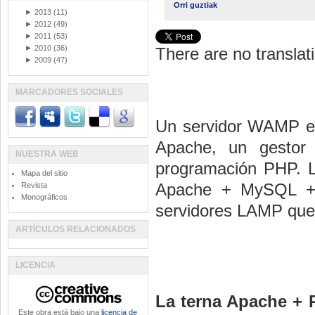
Orri guztiak
►
2013
(11)
►
2012
(49)
►
2011
(53)
►
2010
(36)
There are no translati
►
2009
(47)
MARCADORES SOCIALES
Un servidor WAMP e
Apache, un gestor
NUESTRA WEB
programación PHP. 
Mapa del sitio
Apache + MySQL + 
Revista
Monográficos
servidores LAMP que 
ARTÍCULOS RELACIONADOS
LICENCIA
La terna Apache + 
Este obra está bajo una
licencia de