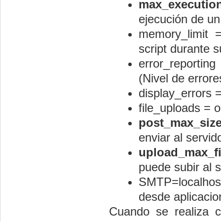
max_executio
ejecución de un 
memory_limit 
script durante s
error_report
(Nivel de error
display_errors =
file_uploads = o
post_max_siz
enviar al servi
upload_max_fi
puede subir al s
SMTP=localhost
desde aplicaci
Cuando se realiza c