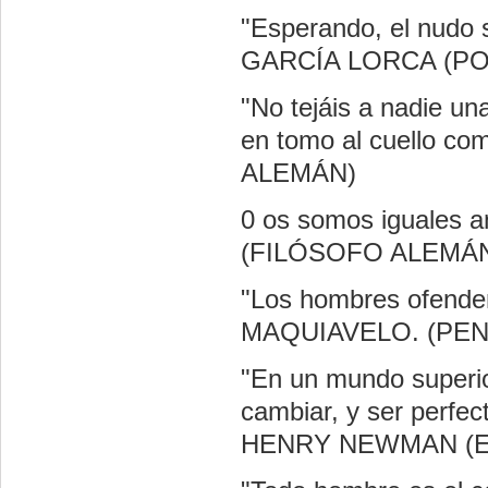
"Esperando, el nudo
GARCÍA LORCA (P
"No tejáis a nadie un
en tomo al cuello 
ALEMÁN)
0 os somos iguales 
(FILÓSOFO ALEMÁ
"Los hombres ofenden
MAQUIAVELO. (PEN
"En un mundo superio
cambiar, y ser perfe
HENRY NEWMAN (E