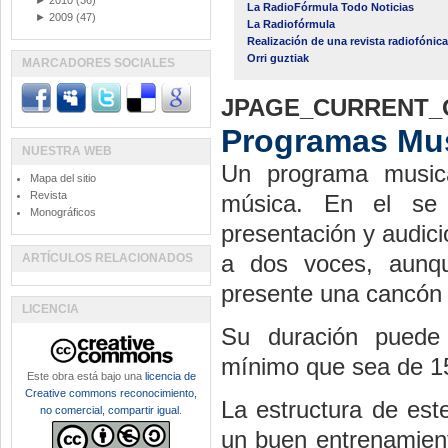
►
2010
(36)
La RadioFórmula Todo Noticias
►
2009
(47)
La Radiofórmula
Realización de una revista radiofónica
Orri guztiak
MARCADORES SOCIALES
JPAGE_CURRENT_
Programas Mus
NUESTRA WEB
Un programa musica
Mapa del sitio
Revista
música. En el se i
Monográficos
presentación y audic
a dos voces, aunq
ARTÍCULOS RELACIONADOS
presente una cancón d
LICENCIA
Su duración puede
mínimo que sea de 1
Este obra está bajo una
licencia de
Creative commons reconocimiento,
La estructura de est
no comercial, compartir igual
.
un buen entrenamient