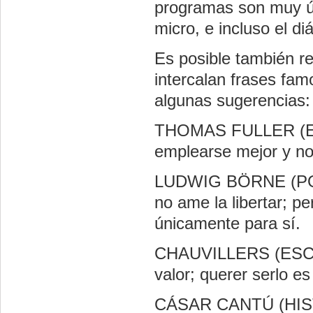
programas son muy út
micro, e incluso el di
Es posible también r
intercalan frases fa
algunas sugerencias:
THOMAS FULLER (ES
emplearse mejor y no 
LUDWIG BÖRNE (POL
no ame la libertar; per
únicamente para sí.
CHAUVILLERS (ESCRI
valor; querer serlo es
CÁSAR CANTÚ (HISTO