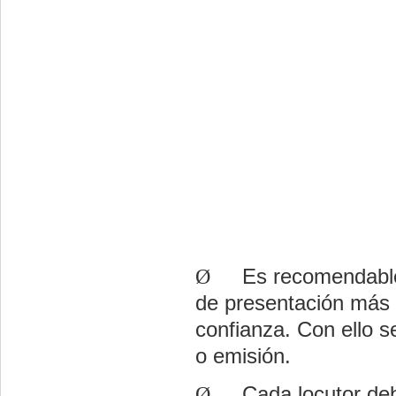
Ø
Es recomendable 
de presentación más c
confianza. Con ello s
o emisión.
Ø
Cada locutor deb