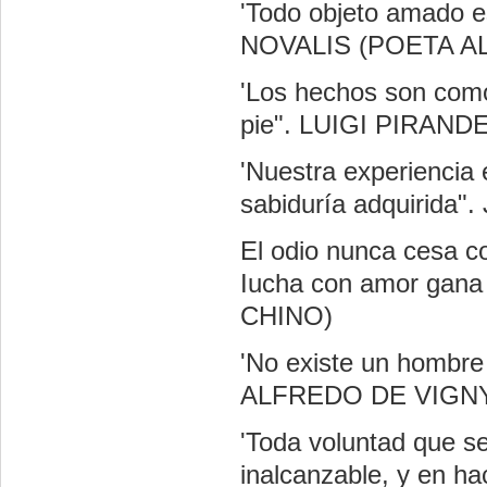
'Todo objeto amado 
NOVALIS (POETA A
'Los hechos son como
pie". LUIGI PIRAN
'Nuestra experiencia
sabiduría adquirid
El odio nunca cesa co
Iucha con amor gan
CHINO)
'No existe un hombre
ALFREDO DE VIGN
'Toda voluntad que s
inalcanzable, y en hac