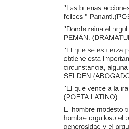
"Las buenas acciones
felices." Pananti.(
"Donde reina el org
PEMÁN. (DRAMATU
"El que se esfuerza 
obtiene esta importan
circunstancia, algun
SELDEN (ABOGADO
"El que vence a la i
(POETA LATINO)
El hombre modesto tie
hombre orgulloso el p
generosidad y el org