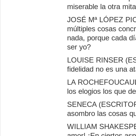
miserable la otra mita
JOSÉ Mª LÓPEZ PIC
múltiples cosas concr
nada, porque cada día
ser yo?
LOUISE RINSER (ES
fidelidad no es una a
LA ROCHEFOUCAULD
los elogios los que d
SENECA (ESCRITOR L
asombro las cosas qu
WILLIAM SHAKESPE
amor!
¡En ciertos as