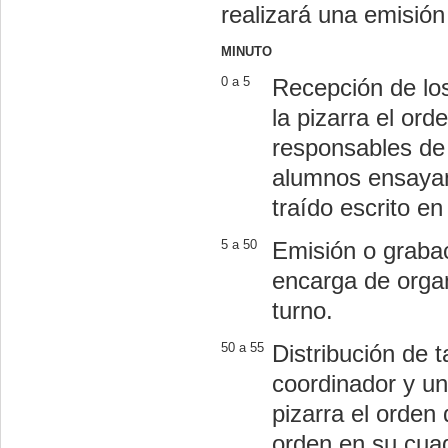
realizará una emisión
MINUTO
0 a 5
Recepción de los
la pizarra el ord
responsables de 
alumnos ensayan 
traído escrito en
5 a 50
Emisión o grabac
encarga de organ
turno.
50 a 55
Distribución de 
coordinador y un
pizarra el orden 
orden en su cua