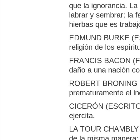
que la ignorancia. L
labrar y sembrar; la 
hierbas que es trabaj
EDMUND BURKE (ESTA
religión de los espírit
FRANCIS BACON (FI
daño a una nación com
ROBERT BRONING (P
prematuramente el in
CICERÓN (ESCRITOR 
ejercita.
LA TOUR CHAMBLY (
de la misma manera: e