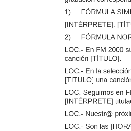
1)
FÓRMULA SIMP
[INTÉRPRETE]. [TÍT
2)
FÓRMULA NOR
LOC.- En FM 2000 su
canción [TÍTULO].
LOC.- En la selecci
[TITULO] una canci
LOC. Seguimos en FM
[INTÉRPRETE] titula
LOC.- Nuestr@ próx
LOC.- Son las [HOR