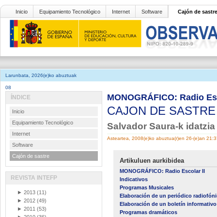
Inicio
Equipamiento Tecnológico
Internet
Software
Cajón de sastr
Larunbata, 2026(e)ko abuztuak
08
MONOGRÁFICO: Radio Esco
ÍNDICE
CAJON DE SASTR
Inicio
Equipamiento Tecnológico
Salvador Saura-k idatzi
Internet
Asteartea, 2008(e)ko abuztua(r)en 26-(e)an 21:
Software
Cajón de sastre
Artikuluen aurkibidea
MONOGRÁFICO: Radio Escolar II
REVISTA INTEFP
Indicativos
Programas Musicales
►
2013
(11)
Elaboración de un periódico radiofón
►
2012
(49)
Elaboración de un boletín informativo
►
2011
(53)
Programas dramáticos