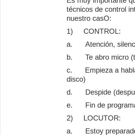
Es muy importante que
técnicos de control 
nuestro casO:
1)
CONTROL:
a.
Atención, silen
b.
Te abro micro (
c.
Empieza a habla
disco)
d.
Despide (despué
e.
Fin de programa
2)
LOCUTOR:
a.
Estoy preparad