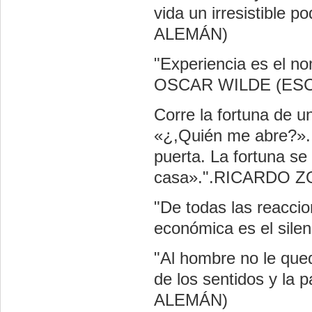
vida un irresistib
ALEMÁN)
"Experiencia es el no
OSCAR WILDE (ES
Corre la fortuna de u
«¿,Quién me abre?». 
puerta. La fortuna s
casa».".RICARDO 
"De todas las reaccio
económica es el si
"Al hombre no le qued
de los sentidos y l
ALEMÁN)