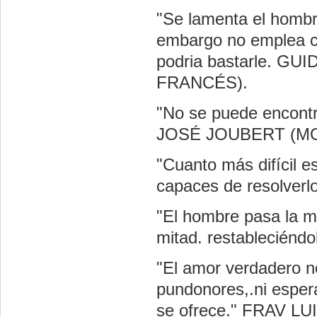
"Se lamenta el hombr
embargo no emplea co
podria bastarle. 
FRANCÉS).
"No se puede encontr
JOSÉ JOUBERT (M
"Cuanto más difícil 
capaces de resolv
"El hombre pasa la mi
mitad. restableci
"El amor verdadero no
pundonores,.ni espera
se ofrece." FRAV 